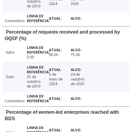
outubro
2024
2025
de 2019
Comentário
Percentage of requests received and processed by
OQSF (%)
Valor
90.00
75.00
0.00
3 de
24 de
Data
25 de
maio de
outubro
outubro
2024
de 2025
de 2019
Comentário
Percentage of women-led enterprises reached with
BDS