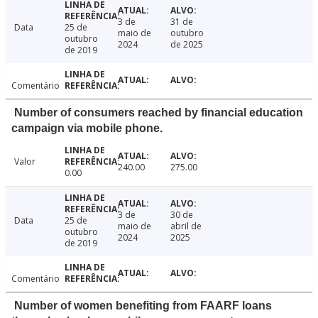
3 de
31 de
Data
25 de
maio de
outubro
outubro
2024
de 2025
de 2019
Comentário
Number of consumers reached by financial education
campaign via mobile phone.
Valor
240.00
275.00
0.00
3 de
30 de
Data
25 de
maio de
abril de
outubro
2024
2025
de 2019
Comentário
Number of women benefiting from FAARF loans