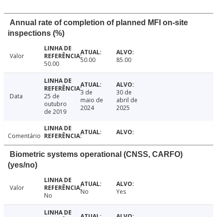
Annual rate of completion of planned MFI on-site
inspections (%)
Valor
50.00
85.00
50.00
3 de
30 de
Data
25 de
maio de
abril de
outubro
2024
2025
de 2019
Comentário
Biometric systems operational (CNSS, CARFO)
(yes/no)
Valor
No
Yes
No