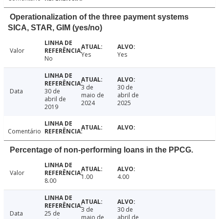
Operationalization of the three payment systems
SICA, STAR, GIM (yes/no)
Valor
Yes
Yes
No
3 de
30 de
Data
30 de
maio de
abril de
abril de
2024
2025
2019
Comentário
Percentage of non-performing loans in the PPCG.
Valor
1.00
4.00
8.00
3 de
30 de
Data
25 de
maio de
abril de