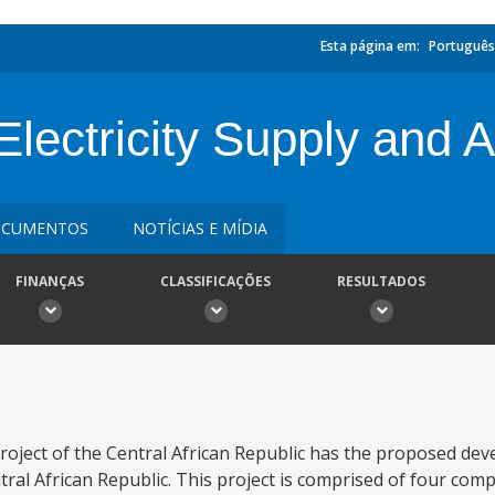
Esta página em:
Português
ectricity Supply and A
CUMENTOS
NOTÍCIAS E MÍDIA
FINANÇAS
CLASSIFICAÇÕES
RESULTADOS
roject of the Central African Republic has the proposed de
ntral African Republic. This project is comprised of four comp