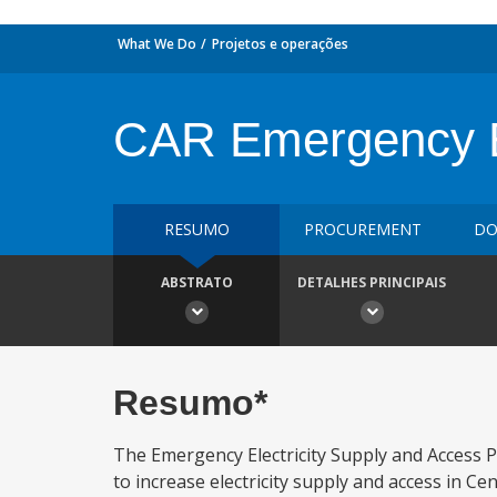
What We Do
Projetos e operações
CAR Emergency El
RESUMO
PROCUREMENT
DO
ABSTRATO
DETALHES PRINCIPAIS
Resumo*
The Emergency Electricity Supply and Access P
to increase electricity supply and access in Ce