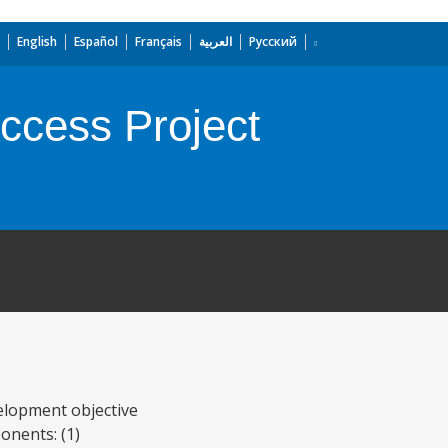
English
Español
Français
العربية
Русский
ccess Project
velopment objective
onents: (1)