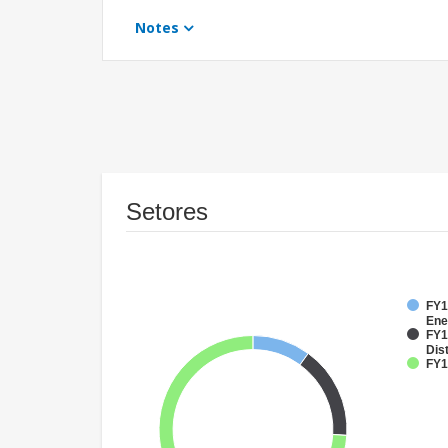
Notes
Setores
FY1
Ene
FY1
Dist
FY1