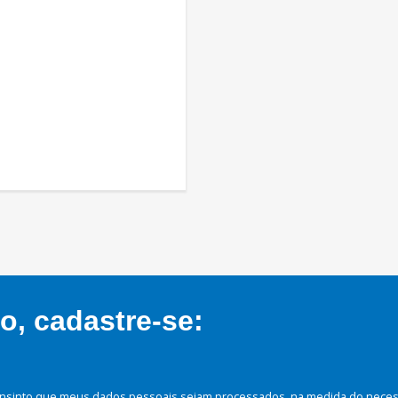
, cadastre-se:
nsinto que meus dados pessoais sejam processados, na medida do necessá