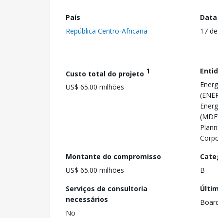
País
Data
República Centro-Africana
17 de
1
Enti
Custo total do projeto
Energ
US$ 65.00 milhões
(ENER
Energ
(MDEW
Plann
Corpo
Montante do compromisso
Cate
US$ 65.00 milhões
B
Serviços de consultoria
Últi
necessários
Boar
No