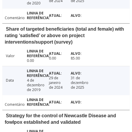
de 2024
de 2025
de 2020
Comentário
Share of targeted beneficiaries (total and female) with
rating ‘satisfied’ or above on project
interventions/support (survey)
Valor
0.00
85.00
0.00
29 de
31 de
Data
4 de
janeiro
dezembro
dezembro
de 2024
de 2025
de 2019
Comentário
Strategy for the control of Newcastle Disease and
fowlpox established and validated