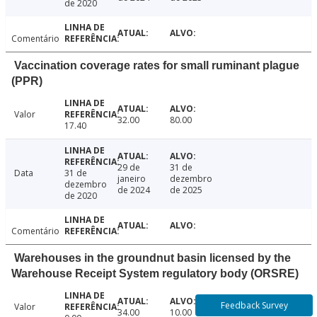
de 2020
Comentário
Vaccination coverage rates for small ruminant plague
(PPR)
Valor
32.00
80.00
17.40
29 de
31 de
Data
31 de
janeiro
dezembro
dezembro
de 2024
de 2025
de 2020
Comentário
Warehouses in the groundnut basin licensed by the
Warehouse Receipt System regulatory body (ORSRE)
Feedback Survey
Valor
34.00
10.00