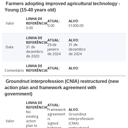
Farmers adopting improved agricultural technology -
Young (15-40 years old)
Valor
0.00
51000.00
0.00
29 de
31 de
Data
31 de
janeiro
dezembro
dezembro
de 2024
de 2024
de 2020
Comentário
Groundnut interprofession (CNIA) restructured (new
action plan and framework agreement with
government)
Framework
No
agreement
Groundnut
existing
is
interprofession
Valor
action
signed
(CNIA)
plan to
between
restructured