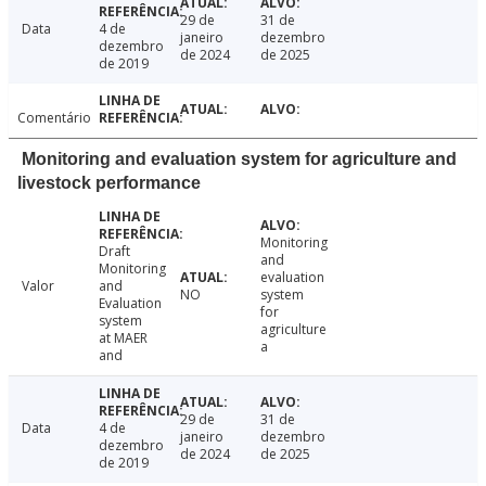
29 de
31 de
Data
4 de
janeiro
dezembro
dezembro
de 2024
de 2025
de 2019
Comentário
Monitoring and evaluation system for agriculture and
livestock performance
Monitoring
Draft
and
Monitoring
evaluation
Valor
and
NO
system
Evaluation
for
system
agriculture
at MAER
a
and
29 de
31 de
Data
4 de
janeiro
dezembro
dezembro
de 2024
de 2025
de 2019