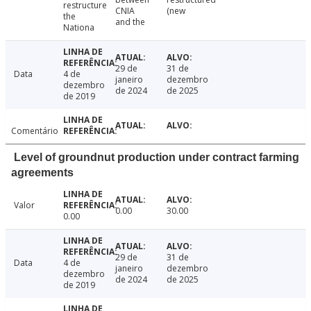
restructure
CNIA
(new
the
and the
Nationa
29 de
31 de
Data
4 de
janeiro
dezembro
dezembro
de 2024
de 2025
de 2019
Comentário
Level of groundnut production under contract farming
agreements
Valor
0.00
30.00
0.00
29 de
31 de
Data
4 de
janeiro
dezembro
dezembro
de 2024
de 2025
de 2019