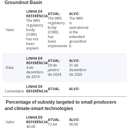
Groundnut Basin
The WRS
The WRS
The WRS
regulatory
is
regulatory
body
operational
Valor
body
(OSRE)
in the
(OSRE)
has
extended
has not
been
groundnut
been
implemente
b
implem
29 de
31 de
Data
4 de
janeiro
dezembro
dezembro
de 2024
de 2025
de 2019
Comentário
Percentage of subsidy targeted to small producers
and climate-smart technologies
Valor
72.64
90.00
40.00