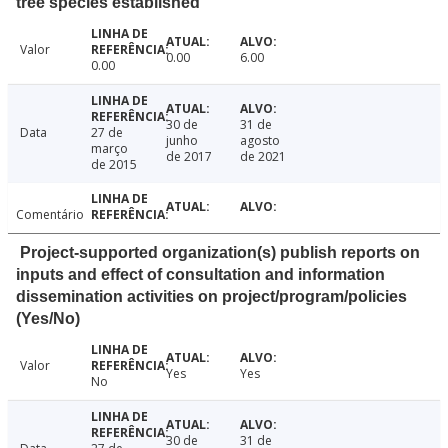
tree species established
Valor
0.00
6.00
0.00
30 de
31 de
Data
27 de
junho
agosto
março
de 2017
de 2021
de 2015
Comentário
Project-supported organization(s) publish reports on
inputs and effect of consultation and information
dissemination activities on project/program/policies
(Yes/No)
Valor
Yes
Yes
No
30 de
31 de