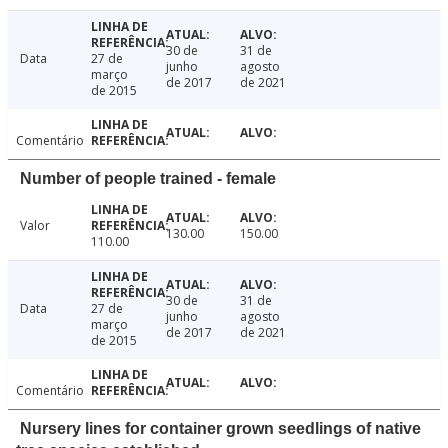
30 de
31 de
Data
27 de
junho
agosto
março
de 2017
de 2021
de 2015
Comentário
Number of people trained - female
Valor
130.00
150.00
110.00
30 de
31 de
Data
27 de
junho
agosto
março
de 2017
de 2021
de 2015
Comentário
Nursery lines for container grown seedlings of native