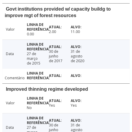
Govt institutions provided w/ capacity buildg to
improve mgt of forest resources
Valor
2.00
11.00
0.00
30 de
31 de
Data
27 de
junho
agosto
março
de 2017
de 2020
de 2015
Comentário
Improved thinning regime developed
Valor
Yes
Yes
No
30 de
31 de
Data
27 de
junho
agosto