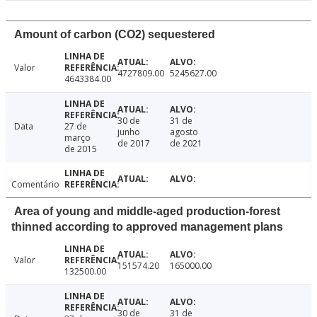
Amount of carbon (CO2) sequestered
Valor
4727809.00
5245627.00
4643384.00
30 de
31 de
Data
27 de
junho
agosto
março
de 2017
de 2021
de 2015
Comentário
Area of young and middle-aged production-forest
thinned according to approved management plans
Valor
151574.20
165000.00
132500.00
30 de
31 de