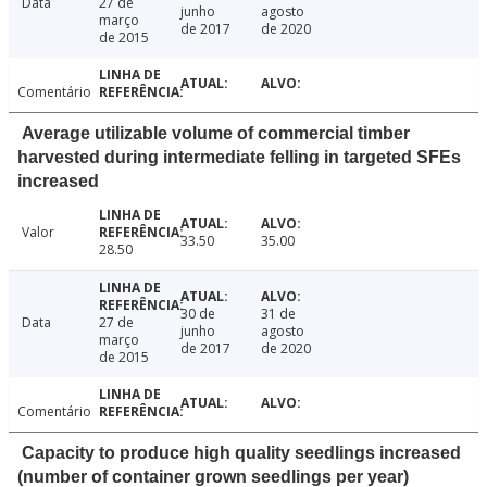
Data
27 de
junho
agosto
março
de 2017
de 2020
de 2015
Comentário
Average utilizable volume of commercial timber
harvested during intermediate felling in targeted SFEs
increased
Valor
33.50
35.00
28.50
30 de
31 de
Data
27 de
junho
agosto
março
de 2017
de 2020
de 2015
Comentário
Capacity to produce high quality seedlings increased
(number of container grown seedlings per year)