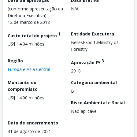
Data da aprovação
Data Efetiva
(conforme apresentação da
N/A
Diretoria Executiva)
12 de março de 2018
1
Entidade Executora
Custo total do projeto
BellesExport,Ministry of
US$ 14.04 milhões
Forestry
Região
3
Aprovação FY
Europa e Ásia Central
2018
Montante do
Categoria ambiental
compromisso
B
US$ 14.00 milhões
Risco Ambiental e Social
Não aplicável
Data de encerramento
31 de agosto de 2021