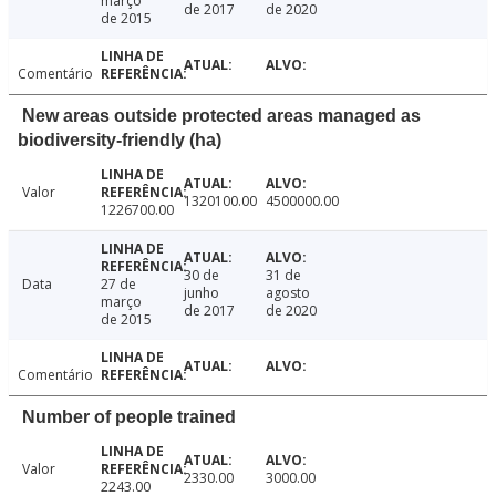
março
de 2017
de 2020
de 2015
Comentário
New areas outside protected areas managed as
biodiversity-friendly (ha)
Valor
1320100.00
4500000.00
1226700.00
30 de
31 de
Data
27 de
junho
agosto
março
de 2017
de 2020
de 2015
Comentário
Number of people trained
Valor
2330.00
3000.00
2243.00