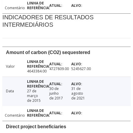
Comentário
INDICADORES DE RESULTADOS
INTERMEDIÁRIOS
Amount of carbon (CO2) sequestered
Valor
4727809.00
5245627.00
4643384.00
30 de
31 de
Data
27 de
junho
agosto
março
de 2017
de 2021
de 2015
Comentário
Direct project beneficiaries