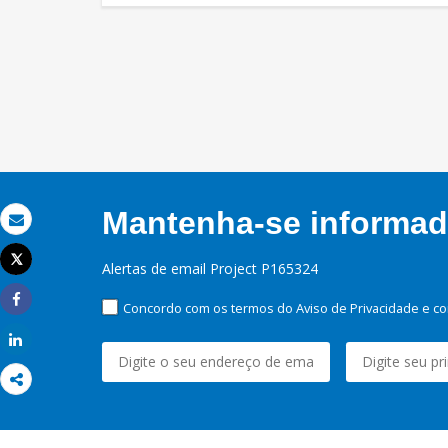
Mantenha-se informado
Email
Tweet
Alertas de email Project P165324
Imprimir
Concordo com os termos do Aviso de Privacidade e co
Share
Share