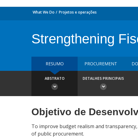
What We Do
Projetos e operações
Strengthening Fi
RESUMO
PROCUREMENT
DO
ABSTRATO
DETALHES PRINCIPAIS
Objetivo de Desenvol
To improve budget realism and transparency,
of public procurement.