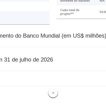
Montante do subsídio
N/A
Custo total do
50.0
projeto**
mento do Banco Mundial (em US$ milhões)
m 31 de julho de 2026