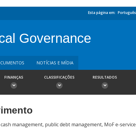
Esta página em:
Português
scal Governance
CUMENTOS
NOTÍCIAS E MÍDIA
FINANÇAS
CLASSIFICAÇÕES
RESULTADOS
vimento
 cash management, public debt management, MoF e-services 