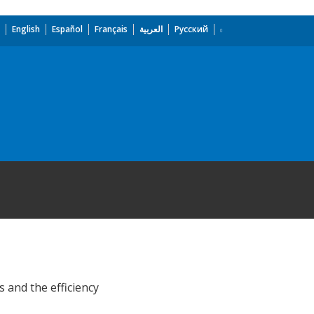
English
Español
Français
العربية
Русский
and the efficiency