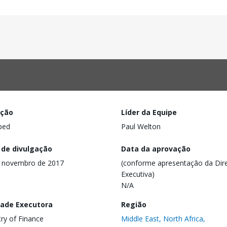
ação
Líder da Equipe
ped
Paul Welton
 de divulgação
Data da aprovação
e novembro de 2017
(conforme apresentação da Dire
Executiva)
N/A
dade Executora
Região
try of Finance
Middle East, North Africa,