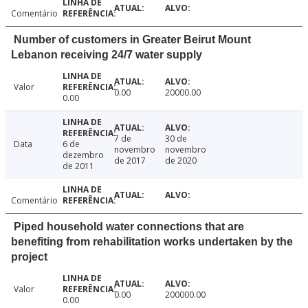
Comentário
Number of customers in Greater Beirut Mount
Lebanon receiving 24/7 water supply
Valor
0.00
20000.00
0.00
7 de
30 de
Data
6 de
novembro
novembro
dezembro
de 2017
de 2020
de 2011
Comentário
Piped household water connections that are
benefiting from rehabilitation works undertaken by the
project
Valor
0.00
200000.00
0.00