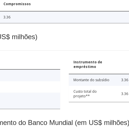
Compromissos
3.36
(US$ milhões)
Instrumento de
empréstimo
Montante do subsídio
3.36
Custo total do
3.36
projeto**
mento do Banco Mundial (em US$ milhões)