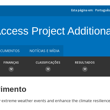
Esta página em:
Português
cess Project Additiona
CUMENTOS
NOTÍCIAS E MÍDIA
FINANÇAS
CLASSIFICAÇÕES
RESULTADOS
vimento
extreme weather events and enhance the climate resilience o