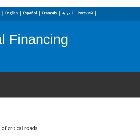
English
Español
Français
العربية
Русский
l Financing
f critical roads