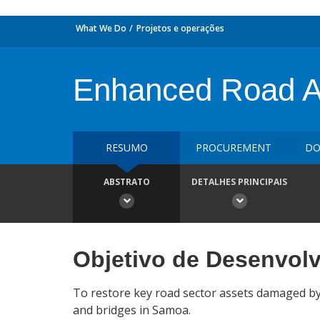
What We Do
Projetos e operações
Enhanced Road Ac
RESUMO
PROCUREMENT
DO
ABSTRATO
DETALHES PRINCIPAIS
Objetivo de Desenvol
To restore key road sector assets damaged by 
and bridges in Samoa.