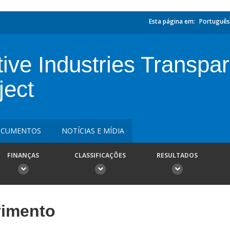
Esta página em:
Português
ive Industries Transpare
ject
CUMENTOS
NOTÍCIAS E MÍDIA
FINANÇAS
CLASSIFICAÇÕES
RESULTADOS
vimento