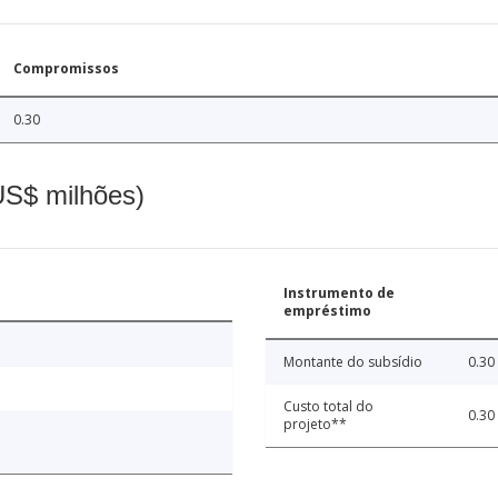
Compromissos
0.30
(US$ milhões)
Instrumento de
empréstimo
Montante do subsídio
0.30
Custo total do
0.30
projeto**