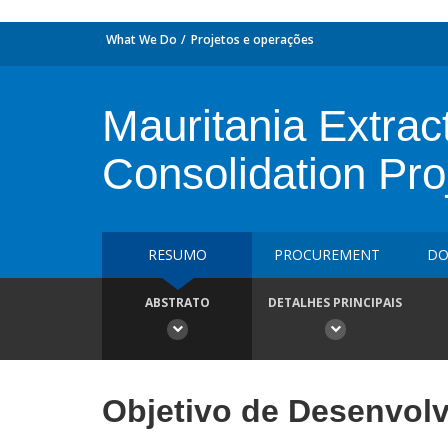
What We Do
Projetos e operações
Mauritania Extract
Consolidation Pro
RESUMO
PROCUREMENT
DO
ABSTRATO
DETALHES PRINCIPAIS
Objetivo de Desenvol