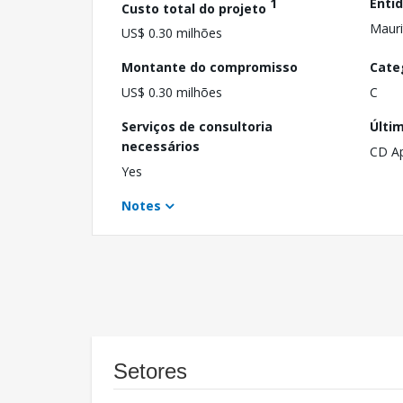
1
Enti
Custo total do projeto
Mauri
US$ 0.30 milhões
Montante do compromisso
Cate
US$ 0.30 milhões
C
Serviços de consultoria
Últi
necessários
CD A
Yes
Notes
Setores