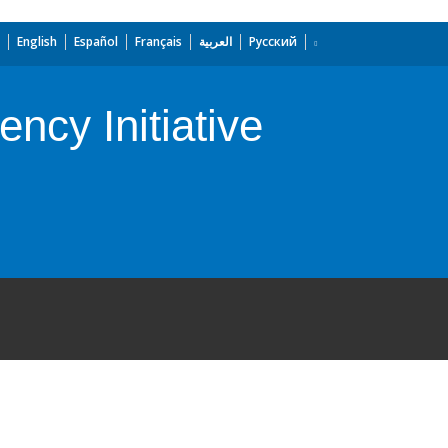
English
Español
Français
العربية
Русский
ncy Initiative