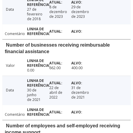
8 de
29 de
Data
27 de
dezembro
dezembro
fevereiro
de 2023
de 2023
de 2018
Comentário
Number of businesses receiving reimbursable
financial assistance
Valor
662.00
400.00
0.00
22 de
31 de
Data
30 de
abril de
dezembro
junho
2022
de 2021
de 2021
Comentário
Number of employees and self-employed receiving
income support