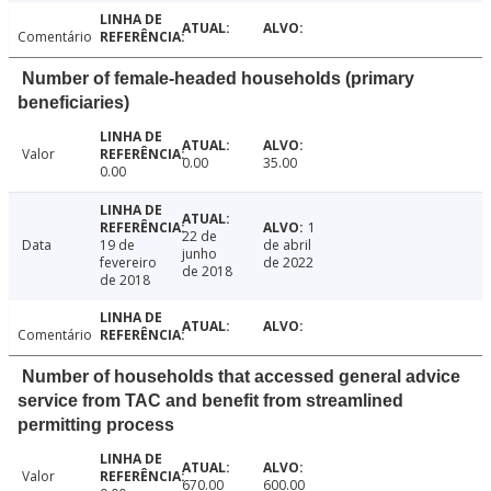
Comentário
Number of female-headed households (primary
beneficiaries)
Valor
0.00
35.00
0.00
1
22 de
Data
19 de
de abril
junho
fevereiro
de 2022
de 2018
de 2018
Comentário
Number of households that accessed general advice
service from TAC and benefit from streamlined
permitting process
Valor
670.00
600.00