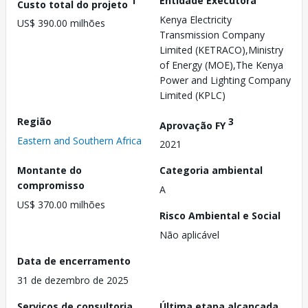
1
Entidade Executora
Custo total do projeto
Kenya Electricity
US$ 390.00 milhões
Transmission Company
Limited (KETRACO),Ministry
of Energy (MOE),The Kenya
Power and Lighting Company
Limited (KPLC)
Região
3
Aprovação FY
Eastern and Southern Africa
2021
Montante do
Categoria ambiental
compromisso
A
US$ 370.00 milhões
Risco Ambiental e Social
Não aplicável
Data de encerramento
31 de dezembro de 2025
Serviços de consultoria
Última etapa alcançada