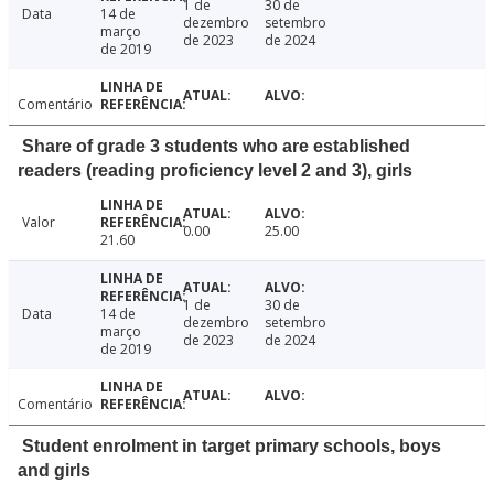
1 de
30 de
Data
14 de
dezembro
setembro
março
de 2023
de 2024
de 2019
Comentário
Share of grade 3 students who are established
readers (reading proficiency level 2 and 3), girls
Valor
0.00
25.00
21.60
1 de
30 de
Data
14 de
dezembro
setembro
março
de 2023
de 2024
de 2019
Comentário
Student enrolment in target primary schools, boys
and girls