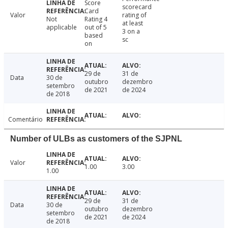
Score
scorecard
Card
Valor
rating of
Not
Rating 4
at least
applicable
out of 5
3 on a
based
sc
on
29 de
31 de
Data
30 de
outubro
dezembro
setembro
de 2021
de 2024
de 2018
Comentário
Number of ULBs as customers of the SJPNL
Valor
1.00
3.00
1.00
29 de
31 de
Data
30 de
outubro
dezembro
setembro
de 2021
de 2024
de 2018