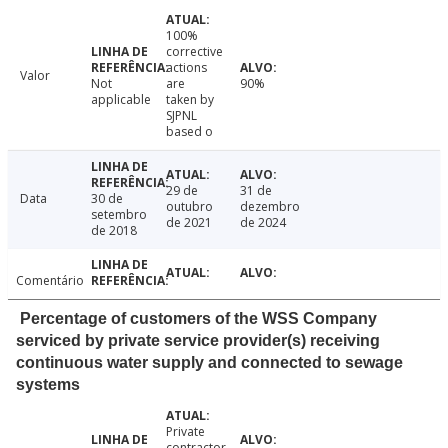
100%
corrective
actions
Valor
Not
are
90%
applicable
taken by
SJPNL
based o
29 de
31 de
Data
30 de
outubro
dezembro
setembro
de 2021
de 2024
de 2018
Comentário
Percentage of customers of the WSS Company
serviced by private service provider(s) receiving
continuous water supply and connected to sewage
systems
Private
contractor