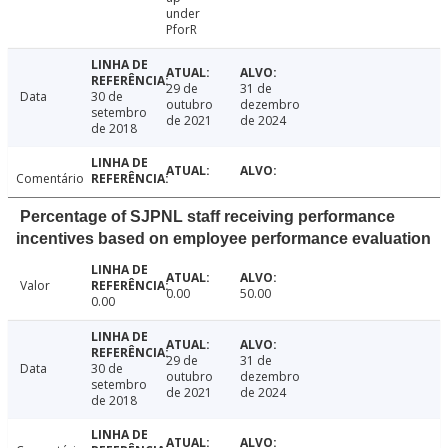
under
PforR
29 de
31 de
Data
30 de
outubro
dezembro
setembro
de 2021
de 2024
de 2018
Comentário
Percentage of SJPNL staff receiving performance
incentives based on employee performance evaluation
Valor
0.00
50.00
0.00
29 de
31 de
Data
30 de
outubro
dezembro
setembro
de 2021
de 2024
de 2018