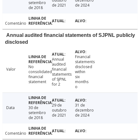
outubro
dezembro
setembro
de 2021
de 2024
de 2018
Comentário
Annual audited financial statements of SJPNL publicly
disclosed
Financial
Annual
statements
audited
No
disclosed
Valor
financial
consolidated
within
statements
financial
six
of SJPNL
statement
months
for 2
o
29 de
31 de
Data
30 de
outubro
dezembro
setembro
de 2021
de 2024
de 2018
Comentário