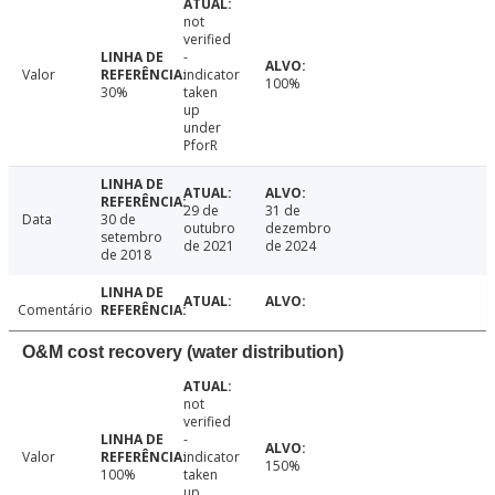
not
verified
-
Valor
indicator
100%
30%
taken
up
under
PforR
29 de
31 de
Data
30 de
outubro
dezembro
setembro
de 2021
de 2024
de 2018
Comentário
O&M cost recovery (water distribution)
not
verified
-
Valor
indicator
150%
100%
taken
up