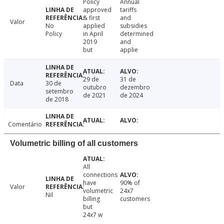
Policy
Annual
approved
tariffs
& first
and
Valor
No
applied
subsidies
Policy
in April
determined
2019
and
but
applie
29 de
31 de
Data
30 de
outubro
dezembro
setembro
de 2021
de 2024
de 2018
Comentário
Volumetric billing of all customers
All
connections
have
90% of
Valor
volumetric
24x7
Nil
billing
customers
but
24x7 w