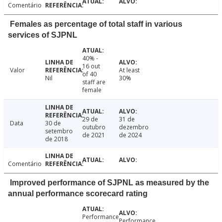
Comentário
Females as percentage of total staff in various
services of SJPNL
40% -
16 out
Valor
At least
of 40
Nil
30%
staff are
female
29 de
31 de
Data
30 de
outubro
dezembro
setembro
de 2021
de 2024
de 2018
Comentário
Improved performance of SJPNL as measured by the
annual performance scorecard rating
Performance
Performance