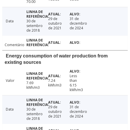
70.00
29 de
31 de
Data
30 de
outubro
dezembro
setembro
de 2021
de 2024
de 2018
Comentário
Energy consumption of water production from
existing sources
Less
Valor
7.24
than
7.69
kWh/m3
6.15
kWh/m3
kWh/m3
29 de
31 de
Data
30 de
outubro
dezembro
setembro
de 2021
de 2024
de 2018