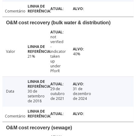
Comentário
O&M cost recovery (bulk water & distribution)
not
verified
-
Valor
indicator
40%
21%
taken
up
under
PforR
29 de
31 de
Data
30 de
outubro
dezembro
setembro
de 2021
de 2024
de 2018
Comentário
O&M cost recovery (sewage)