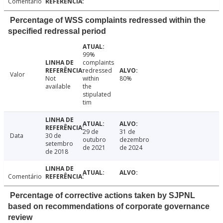
Comentário
Percentage of WSS complaints redressed within the
specified redressal period
99%
complaints
redressed
Valor
Not
within
80%
available
the
stipulated
tim
29 de
31 de
Data
30 de
outubro
dezembro
setembro
de 2021
de 2024
de 2018
Comentário
Percentage of corrective actions taken by SJPNL
based on recommendations of corporate governance
review