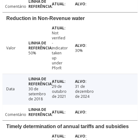
Comentário
Reduction in Non-Revenue water
Not
verified
-
Valor
indicator
30%
50%
taken
up
under
PforR
29 de
31 de
Data
30 de
outubro
dezembro
setembro
de 2021
de 2024
de 2018
Comentário
Timely determination of annual tariffs and subsidies