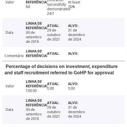
Valor
At least
successfully
Nil
70%
demonstrated
24/7
29 de
31 de
Data
30 de
outubro
dezembro
setembro
de 2021
de 2024
de 2018
Comentário
Percentage of decisions on investment, expenditure
and staff recruitment referred to GoHP for approval
Valor
0.00
0.00
100.00
29 de
31 de
Data
30 de
outubro
dezembro
setembro
de 2021
de 2024
de 2018