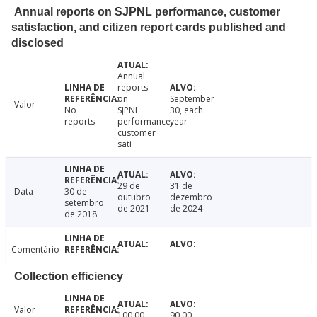
Annual reports on SJPNL performance, customer
satisfaction, and citizen report cards published and
disclosed
Annual
reports
on
September
Valor
No
SJPNL
30, each
reports
performance,
year
customer
sati
29 de
31 de
Data
30 de
outubro
dezembro
setembro
de 2021
de 2024
de 2018
Comentário
Collection efficiency
Valor
100.00
90.00