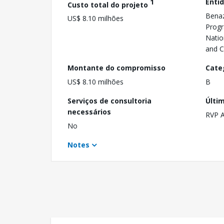
1
Enti
Custo total do projeto
Benaz
US$ 8.10 milhões
Progr
Natio
and C
Montante do compromisso
Cate
US$ 8.10 milhões
B
Serviços de consultoria
Últi
necessários
RVP 
No
Notes