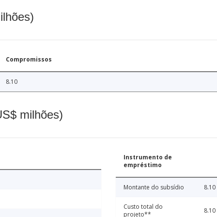
ilhões)
Compromissos
8.10
(US$ milhões)
Instrumento de
empréstimo
Montante do subsídio
8.10
Custo total do
8.10
projeto**