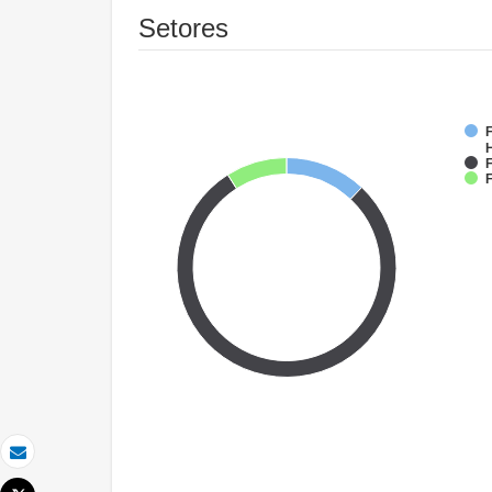
Setores
F
F
F
Email