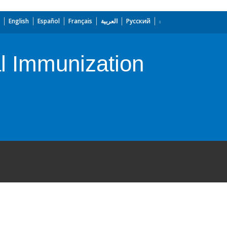
English
Español
Français
العربية
Русский
al Immunization