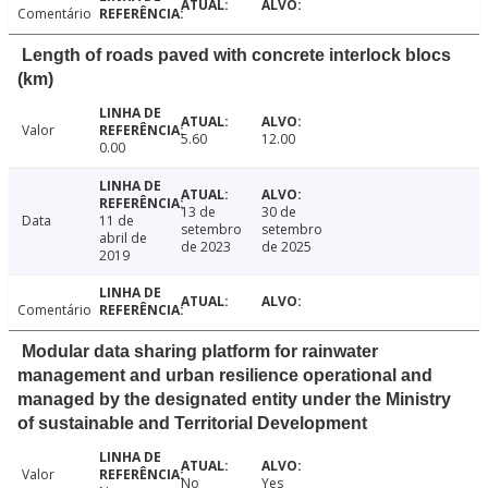
Comentário
Length of roads paved with concrete interlock blocs
(km)
Valor
5.60
12.00
0.00
13 de
30 de
Data
11 de
setembro
setembro
abril de
de 2023
de 2025
2019
Comentário
Modular data sharing platform for rainwater
management and urban resilience operational and
managed by the designated entity under the Ministry
of sustainable and Territorial Development
Valor
No
Yes