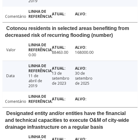
2019
Comentário
Cotonou residents in selected areas benefiting from
decreased risk of recurring flooding (number)
Valor
88463.00
168000.00
0.00
13 de
30 de
Data
11 de
setembro
setembro
abril de
de 2023
de 2025
2019
Comentário
Designated entity and/or entities have the financial
and technical capacities to execute O&M of city-wide
drainage infrastructure on a regular basis