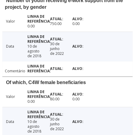
Number of youth receiving e-work support from the
project, by gender
Valor
750.00
0.00
0.00
30 de
Data
10 de
junho
agosto
de 2022
de 2018
Comentário
Of which, C4W female beneficiaries
Valor
80.00
0.00
0.00
30 de
Data
10 de
junho
agosto
de 2022
de 2018