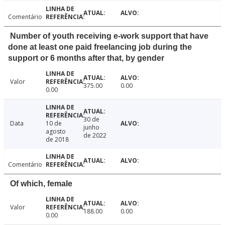
Comentário
Number of youth receiving e-work support that have
done at least one paid freelancing job during the
support or 6 months after that, by gender
Valor
375.00
0.00
0.00
30 de
Data
10 de
junho
agosto
de 2022
de 2018
Comentário
Of which, female
Valor
188.00
0.00
0.00