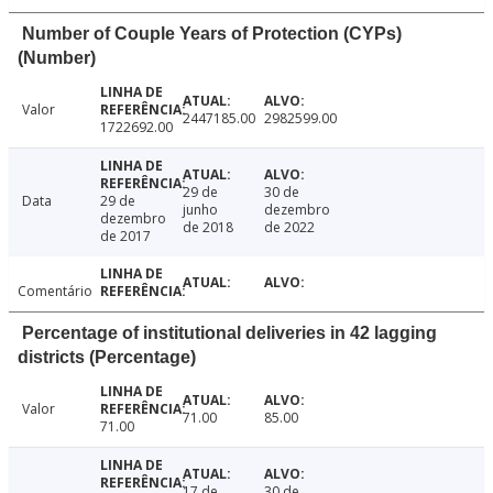
Number of Couple Years of Protection (CYPs)
(Number)
Valor
2447185.00
2982599.00
1722692.00
29 de
30 de
Data
29 de
junho
dezembro
dezembro
de 2018
de 2022
de 2017
Comentário
Percentage of institutional deliveries in 42 lagging
districts (Percentage)
Valor
71.00
85.00
71.00
17 de
30 de