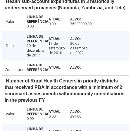
Health sub-account expenditures in 3 historically
underserved provinces (Nampula, Zambezia, and Tete)
Valor
0.00
36000000.00
0.00
17 de
30 de
Data
29 de
setembro
dezembro
dezembro
de 2018
de 2022
de 2017
Comentário
Number of Rural Health Centers in priority districts
that received PBA in accordance with a minimum of 2
scorecard assessments withcommunity consultations
in the previous FY
Valor
0.00
391.00
0.00