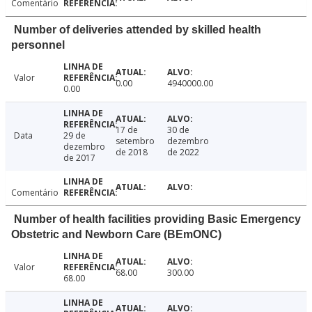
Comentário
Number of deliveries attended by skilled health
personnel
Valor
0.00
4940000.00
0.00
17 de
30 de
Data
29 de
setembro
dezembro
dezembro
de 2018
de 2022
de 2017
Comentário
Number of health facilities providing Basic Emergency
Obstetric and Newborn Care (BEmONC)
Valor
68.00
300.00
68.00