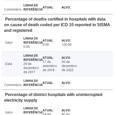
Comentário
Percentage of deaths certified in hospitals with data
on cause of death coded per ICD 10 reported in SISMA
and registered
Valor
0.00
100.00
0.00
17 de
30 de
Data
29 de
setembro
dezembro
dezembro
de 2018
de 2022
de 2017
Comentário
Percentage of district hospitals with uninterrupted
electricity supply
Valor
54.00
85.00