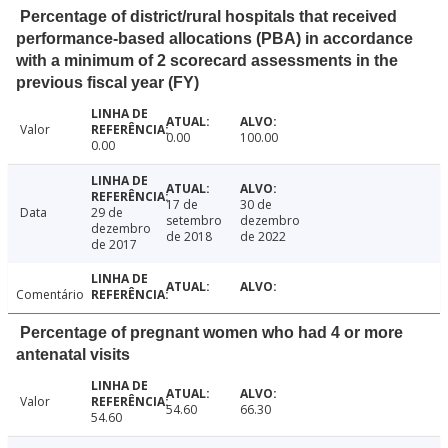
Percentage of district/rural hospitals that received
performance-based allocations (PBA) in accordance
with a minimum of 2 scorecard assessments in the
previous fiscal year (FY)
Valor
0.00
100.00
0.00
17 de
30 de
Data
29 de
setembro
dezembro
dezembro
de 2018
de 2022
de 2017
Comentário
Percentage of pregnant women who had 4 or more
antenatal visits
Valor
54.60
66.30
54.60