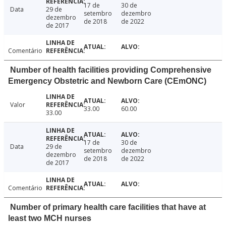
17 de
30 de
Data
29 de
setembro
dezembro
dezembro
de 2018
de 2022
de 2017
Comentário
Number of health facilities providing Comprehensive
Emergency Obstetric and Newborn Care (CEmONC)
Valor
33.00
60.00
33.00
17 de
30 de
Data
29 de
setembro
dezembro
dezembro
de 2018
de 2022
de 2017
Comentário
Number of primary health care facilities that have at
least two MCH nurses