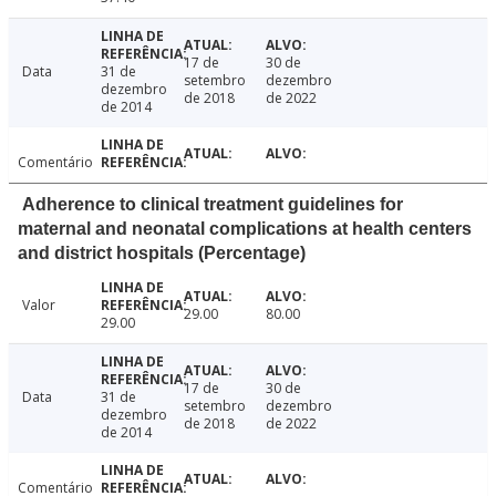
17 de
30 de
Data
31 de
setembro
dezembro
dezembro
de 2018
de 2022
de 2014
Comentário
Adherence to clinical treatment guidelines for
maternal and neonatal complications at health centers
and district hospitals (Percentage)
Valor
29.00
80.00
29.00
17 de
30 de
Data
31 de
setembro
dezembro
dezembro
de 2018
de 2022
de 2014
Comentário