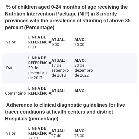
% of children aged 0-24 months of age receiving the
Nutrition Intervention Package (NIP) in 8 priority
provinces with the prevalence of stunting of above 35
percent (Percentage)
Valor
0.00
70.00
0.00
17 de
30 de
Data
29 de
setembro
dezembro
dezembro
de 2018
de 2022
de 2017
Comentário
Adherence to clinical diagnostic guidelines for five
tracer conditions at health centers and district
Hospitals (percentage)
Valor
37.40
75.00
37.40