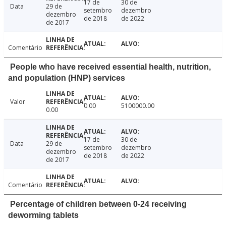
17 de
30 de
Data
29 de
setembro
dezembro
dezembro
de 2018
de 2022
de 2017
Comentário
People who have received essential health, nutrition,
and population (HNP) services
Valor
0.00
5100000.00
0.00
17 de
30 de
Data
29 de
setembro
dezembro
dezembro
de 2018
de 2022
de 2017
Comentário
Percentage of children between 0-24 receiving
deworming tablets