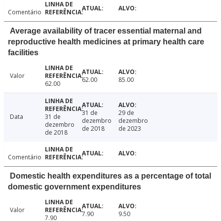
Comentário
Average availability of tracer essential maternal and
reproductive health medicines at primary health care
facilities
Valor
62.00
85.00
62.00
31 de
29 de
Data
31 de
dezembro
dezembro
dezembro
de 2018
de 2023
de 2018
Comentário
Domestic health expenditures as a percentage of total
domestic government expenditures
Valor
7.90
9.50
7.90