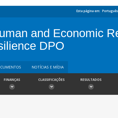
Esta página em:
Português
uman and Economic R
silience DPO
CUMENTOS
NOTÍCIAS E MÍDIA
FINANÇAS
CLASSIFICAÇÕES
RESULTADOS