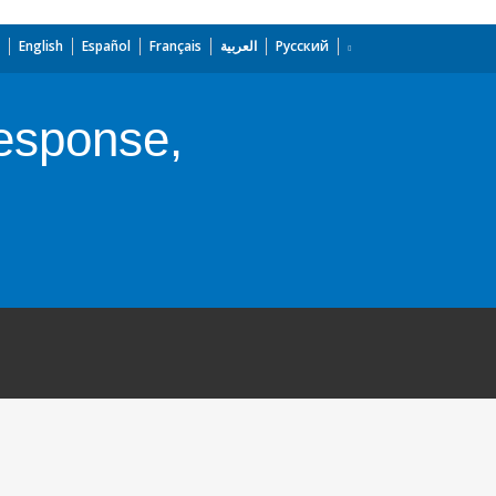
English
Español
Français
العربية
Русский
esponse,