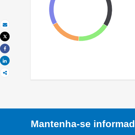
Email
Tweet
Imprimir
Share
Share
Mantenha-se informado