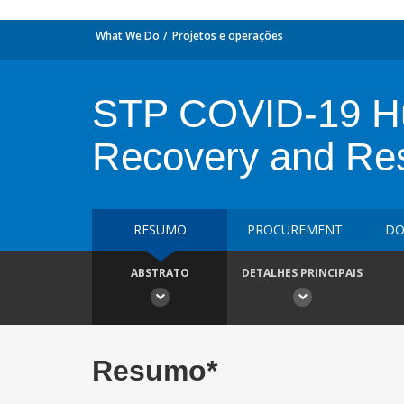
What We Do
Projetos e operações
STP COVID-19 H
Recovery and Re
RESUMO
PROCUREMENT
DO
ABSTRATO
DETALHES PRINCIPAIS
Resumo*