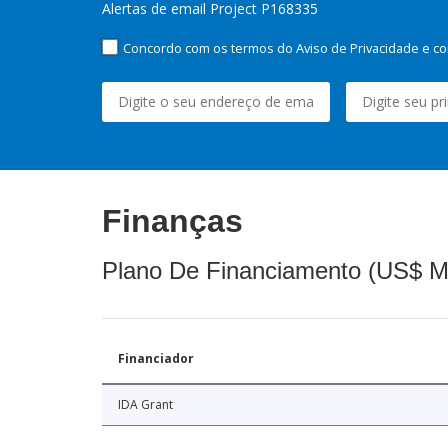
Alertas de email Project P168335
Concordo com os termos do Aviso de Privacidade e co
Finanças
Plano De Financiamento (US$ M
Financiador
IDA Grant