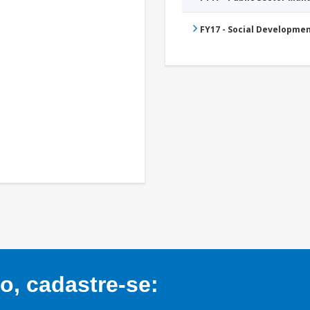
FY17 - Social Developme
, cadastre-se: