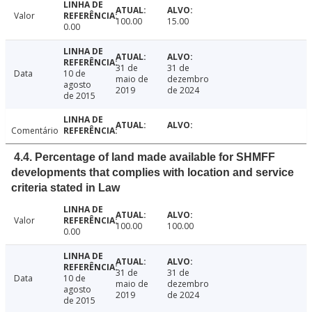
Valor
100.00
15.00
0.00
31 de
31 de
Data
10 de
maio de
dezembro
agosto
2019
de 2024
de 2015
Comentário
4.4. Percentage of land made available for SHMFF
developments that complies with location and service
criteria stated in Law
Valor
100.00
100.00
0.00
31 de
31 de
Data
10 de
maio de
dezembro
agosto
2019
de 2024
de 2015