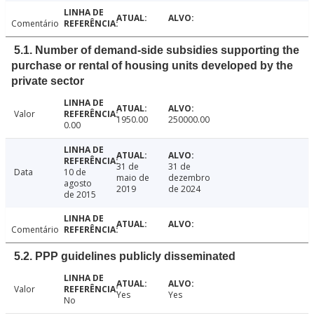
Comentário
5.1. Number of demand-side subsidies supporting the
purchase or rental of housing units developed by the
private sector
Valor
1950.00
250000.00
0.00
31 de
31 de
Data
10 de
maio de
dezembro
agosto
2019
de 2024
de 2015
Comentário
5.2. PPP guidelines publicly disseminated
Valor
Yes
Yes
No