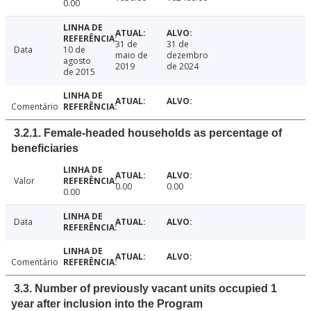
0.00
31 de
31 de
Data
10 de
maio de
dezembro
agosto
2019
de 2024
de 2015
Comentário
3.2.1. Female-headed households as percentage of
beneficiaries
Valor
0.00
0.00
0.00
Data
Comentário
3.3. Number of previously vacant units occupied 1
year after inclusion into the Program