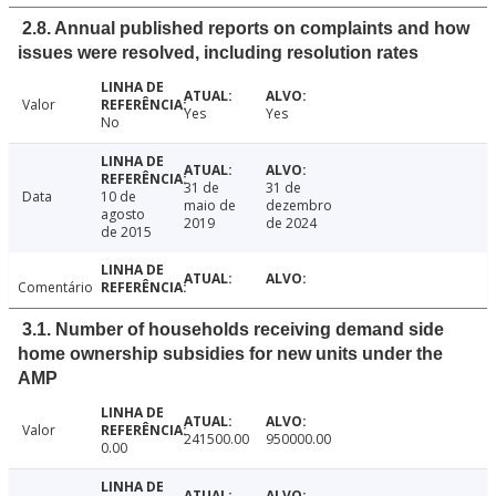
2.8. Annual published reports on complaints and how
issues were resolved, including resolution rates
Valor
Yes
Yes
No
31 de
31 de
Data
10 de
maio de
dezembro
agosto
2019
de 2024
de 2015
Comentário
3.1. Number of households receiving demand side
home ownership subsidies for new units under the
AMP
Valor
241500.00
950000.00
0.00