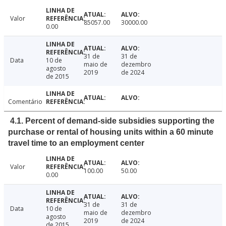
Valor
85057.00
30000.00
0.00
31 de
31 de
Data
10 de
maio de
dezembro
agosto
2019
de 2024
de 2015
Comentário
4.1. Percent of demand-side subsidies supporting the
purchase or rental of housing units within a 60 minute
travel time to an employment center
Valor
100.00
50.00
0.00
31 de
31 de
Data
10 de
maio de
dezembro
agosto
2019
de 2024
de 2015