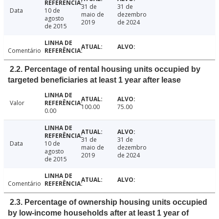
31 de
31 de
Data
10 de
maio de
dezembro
agosto
2019
de 2024
de 2015
Comentário
2.2. Percentage of rental housing units occupied by
targeted beneficiaries at least 1 year after lease
Valor
100.00
75.00
0.00
31 de
31 de
Data
10 de
maio de
dezembro
agosto
2019
de 2024
de 2015
Comentário
2.3. Percentage of ownership housing units occupied
by low-income households after at least 1 year of