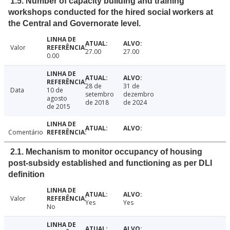
1.5. Number of capacity building and training
workshops conducted for the hired social workers at
the Central and Governorate level.
Valor
27.00
27.00
0.00
28 de
31 de
Data
10 de
setembro
dezembro
agosto
de 2018
de 2024
de 2015
Comentário
2.1. Mechanism to monitor occupancy of housing
post-subsidy established and functioning as per DLI
definition
Valor
Yes
Yes
No