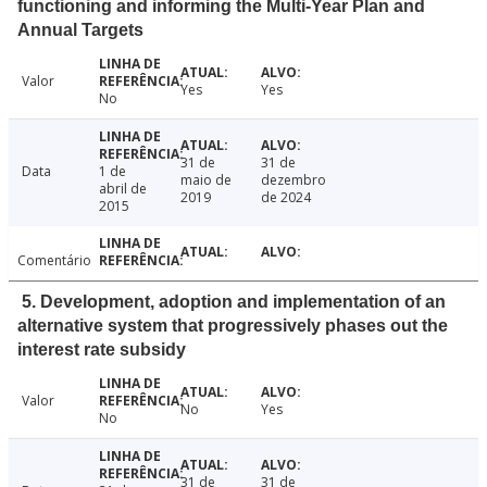
functioning and informing the Multi-Year Plan and
Annual Targets
Valor
Yes
Yes
No
31 de
31 de
Data
1 de
maio de
dezembro
abril de
2019
de 2024
2015
Comentário
5. Development, adoption and implementation of an
alternative system that progressively phases out the
interest rate subsidy
Valor
No
Yes
No
31 de
31 de