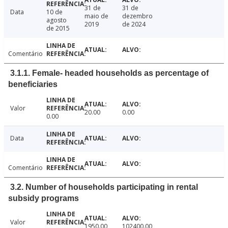
31 de
31 de
Data
10 de
maio de
dezembro
agosto
2019
de 2024
de 2015
Comentário
3.1.1. Female- headed households as percentage of
beneficiaries
Valor
20.00
0.00
0.00
Data
Comentário
3.2. Number of households participating in rental
subsidy programs
Valor
1950.00
102400.00