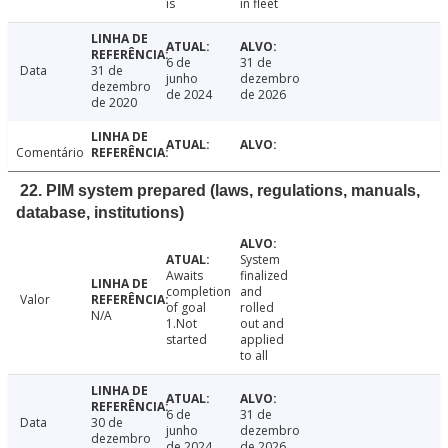
is
in fleet
6 de
31 de
Data
31 de
junho
dezembro
dezembro
de 2024
de 2026
de 2020
Comentário
22. PIM system prepared (laws, regulations, manuals,
database, institutions)
System
Awaits
finalized
completion
and
Valor
of goal
rolled
N/A
1.Not
out and
started
applied
to all
6 de
31 de
Data
30 de
junho
dezembro
dezembro
de 2024
de 2026