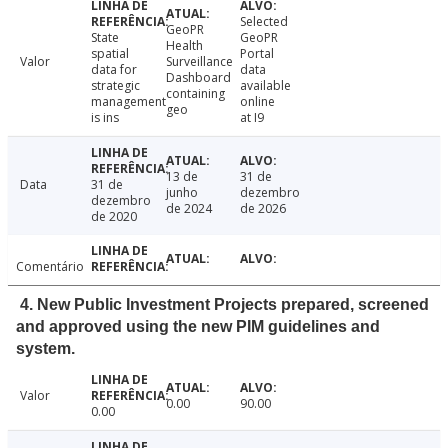
Selected
GeoPR
State
GeoPR
Health
spatial
Portal
Valor
Surveillance
data for
data
Dashboard
strategic
available
containing
management
online
geo
is ins
at I9
13 de
31 de
Data
31 de
junho
dezembro
dezembro
de 2024
de 2026
de 2020
Comentário
4. New Public Investment Projects prepared, screened
and approved using the new PIM guidelines and
system.
Valor
0.00
90.00
0.00