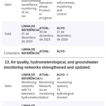
Environmental
execution
enforcement,
Valor
surveillance,
phase.
monitoring
monitoring
Product
and
of air,
in
control
soi
progress.
30 de
31 de
Data
31 de
dezembro
dezembro
dezembro
de 2023
de 2026
de 2020
Comentário
13. Air quality, hydrometerological, and groundwater
monitoring networks strengthened and updated.
6
Air
air
Monitoring
Monitoring
monitoring
Valor
networks
Network:
stations,
with 72
six air
15
telemetric
monitoring
hydrological
hydrometeor
station
monitor