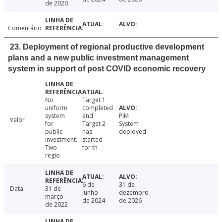
de 2020
Comentário
23. Deployment of regional productive development
plans and a new public investment management
system in support of post COVID economic recovery
No
Target 1
uniform
completed
system
and
PIM
Valor
for
Target 2
System
public
has
deployed
investment.
started
Two
for th
regio
6 de
31 de
Data
31 de
junho
dezembro
março
de 2024
de 2026
de 2022