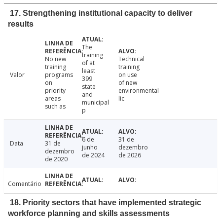
17. Strengthening institutional capacity to deliver
results
The
training
No new
Technical
of at
training
training
least
Valor
programs
on use
399
on
of new
state
priority
environmental
and
areas
lic
municipal
such as
p
6 de
31 de
Data
31 de
junho
dezembro
dezembro
de 2024
de 2026
de 2020
Comentário
18. Priority sectors that have implemented strategic
workforce planning and skills assessments