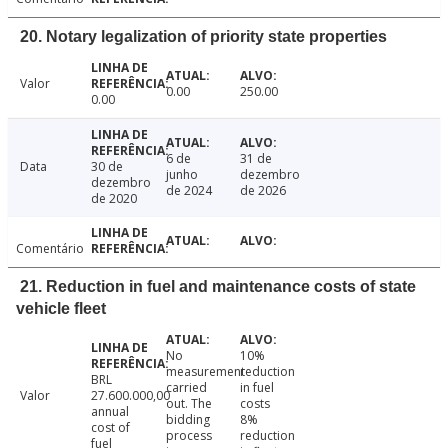
20. Notary legalization of priority state properties
Valor
0.00
250.00
0.00
6 de
31 de
Data
30 de
junho
dezembro
dezembro
de 2024
de 2026
de 2020
Comentário
21. Reduction in fuel and maintenance costs of state
vehicle fleet
No
10%
measurement
reduction
BRL
carried
in fuel
Valor
27.600.000,00
out. The
costs
annual
bidding
8%
cost of
process
reduction
fuel