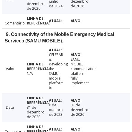
junho
dezembro
dezembro
de 2024
de 2026
de 2020
Comentário
9. Connectivity of the Mobile Emergency Medical
Services (SAMU MOBILE).
CELEPAR
is
SAMU
developing
MOBILE
Valor
the
communication
N/A
SAMU-
platform
mobile
fully
platform
implement
to
6 de
31 de
Data
31 de
outubro
dezembro
dezembro
de 2023
de 2026
de 2020
Comentário