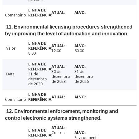
Comentário
11. Environmental licensing procedures strengthened
by improving the level of automation and innovation.
Valor
12.00
60.00
8.00
30 de
31 de
Data
31 de
dezembro
dezembro
dezembro
de 2023
de 2026
de 2020
Comentário
12. Environmental enforcement, monitoring and
control electronic systems strengthened.
Contract
in
Environmental