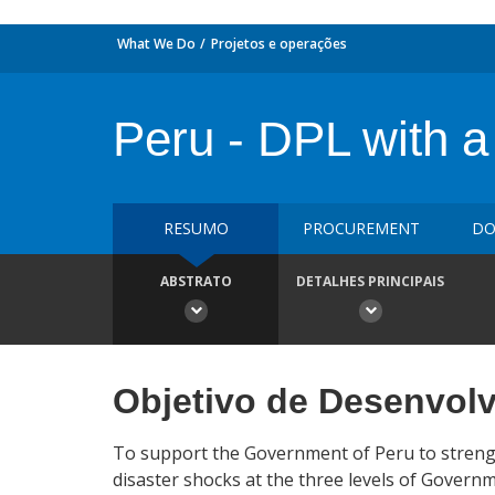
What We Do
Projetos e operações
Peru - DPL with a
RESUMO
PROCUREMENT
DO
ABSTRATO
DETALHES PRINCIPAIS
Objetivo de Desenvol
To support the Government of Peru to strengt
disaster shocks at the three levels of Governm