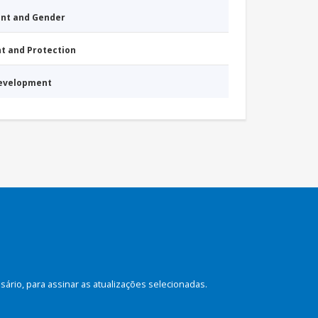
nt and Gender
nt and Protection
Development
rio, para assinar as atualizações selecionadas.