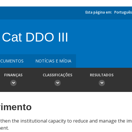
Esta página em:
Português
 Cat DDO III
CUMENTOS
NOTÍCIAS E MÍDIA
FINANÇAS
CLASSIFICAÇÕES
RESULTADOS
vimento
hen the institutional capacity to reduce and manage the im
ent.