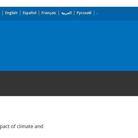
English
Español
Français
العربية
Русский
pact of climate and