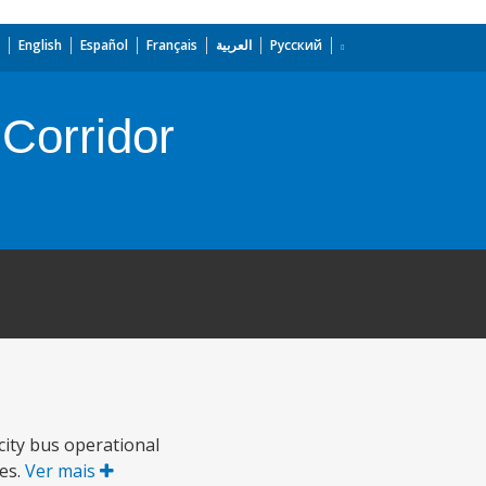
English
Español
Français
العربية
Русский
Corridor
city bus operational
ies.
Ver mais