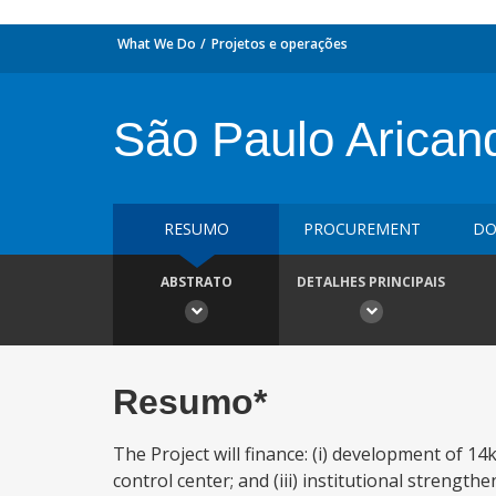
What We Do
Projetos e operações
São Paulo Aricand
RESUMO
PROCUREMENT
DO
ABSTRATO
DETALHES PRINCIPAIS
Resumo*
The Project will finance: (i) development of 1
control center; and (iii) institutional strength