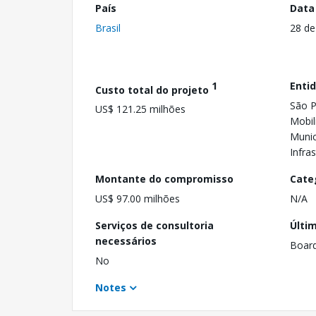
País
Data
Brasil
28 de
1
Enti
Custo total do projeto
São P
US$ 121.25 milhões
Mobil
Munic
Infra
Montante do compromisso
Cate
US$ 97.00 milhões
N/A
Serviços de consultoria
Últi
necessários
Boar
No
Notes