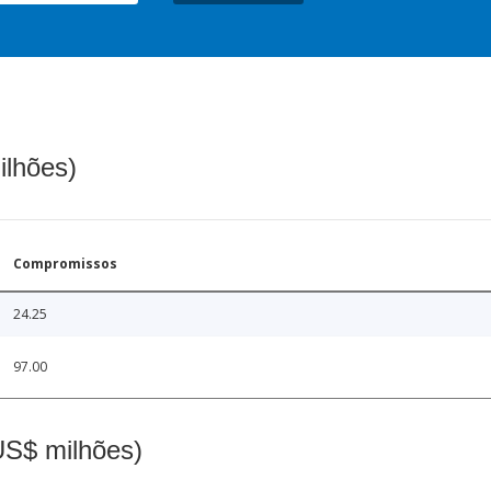
ilhões)
Compromissos
24.25
97.00
(US$ milhões)