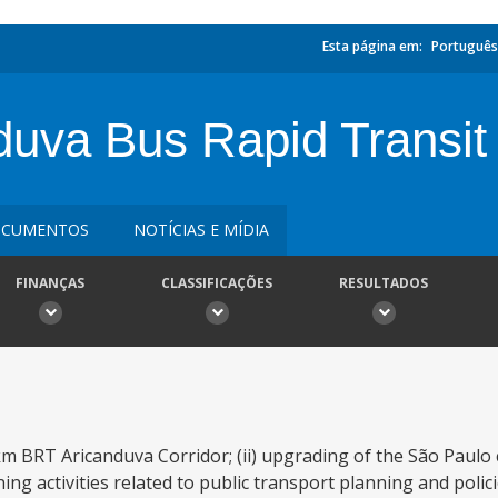
Esta página em:
Português
uva Bus Rapid Transit 
CUMENTOS
NOTÍCIAS E MÍDIA
FINANÇAS
CLASSIFICAÇÕES
RESULTADOS
4km BRT Aricanduva Corridor; (ii) upgrading of the São Paulo 
ening activities related to public transport planning and polic