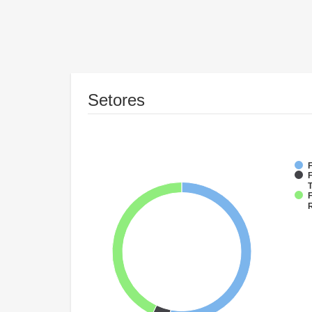
Setores
F
F
T
F