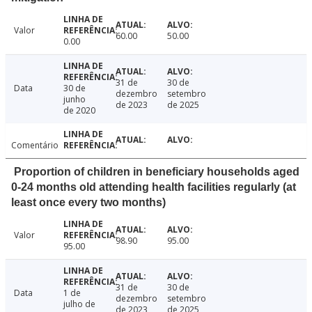
Valor
60.00
50.00
0.00
31 de
30 de
Data
30 de
dezembro
setembro
junho
de 2023
de 2025
de 2020
Comentário
Proportion of children in beneficiary households aged
0-24 months old attending health facilities regularly (at
least once every two months)
Valor
98.90
95.00
95.00
31 de
30 de
Data
1 de
dezembro
setembro
julho de
de 2023
de 2025