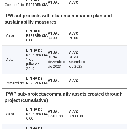
Comentário
PW subprojects with clear maintenance plan and
sustainability measures
Valor
90.00
70.00
0.00
31 de
30 de
Data
1 de
dezembro
setembro
julho de
de 2023
de 2025
2019
Comentário
PWP sub-projects/community assets created through
project (cumulative)
Valor
17411.00
27000.00
0.00