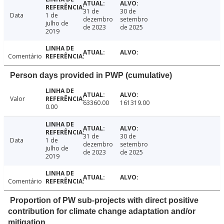
31 de
30 de
Data
1 de
dezembro
setembro
julho de
de 2023
de 2025
2019
Comentário
Person days provided in PWP (cumulative)
Valor
63360.00
161319.00
0.00
31 de
30 de
Data
1 de
dezembro
setembro
julho de
de 2023
de 2025
2019
Comentário
Proportion of PW sub-projects with direct positive
contribution for climate change adaptation and/or
mitigation