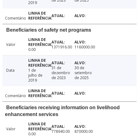
de 2023
de 2025
2019
Comentário
Beneficiaries of safety net programs
Valor
1371916.00
1160000.00
0.00
31 de
30 de
Data
1 de
dezembro
setembro
julho de
de 2023
de 2025
2019
Comentário
Beneficiaries receiving information on livelihood
enhancement services
Valor
778940.00
870000.00
0.00