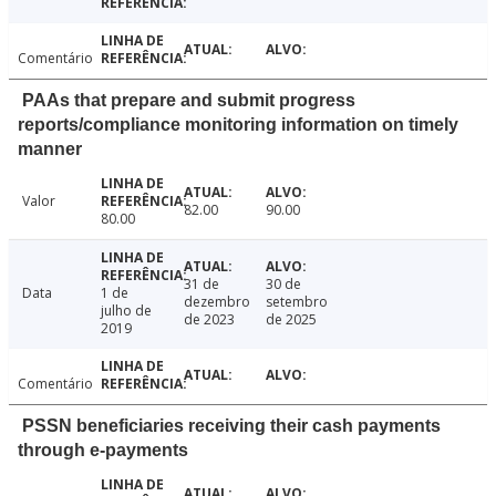
Comentário
PAAs that prepare and submit progress
reports/compliance monitoring information on timely
manner
Valor
82.00
90.00
80.00
31 de
30 de
Data
1 de
dezembro
setembro
julho de
de 2023
de 2025
2019
Comentário
PSSN beneficiaries receiving their cash payments
through e-payments