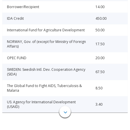
Borrower/Recipient
14.00
IDA Credit
450.00
International Fund for Agriculture Development
50.00
NORWAY, Gov. of (except for Ministry of Foreign
17.50
Affairs)
OPEC FUND
20.00
SWEDEN: Swedish Intl. Dev. Cooperation Agency
67.50
(SIDA)
The Global Fund to Fight AIDS, Tuberculosis &
8.50
Malaria
US: Agency for International Development
3.40
(USAID)