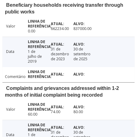
Beneficiary households receiving transfer through
public works
Valor
662234.00
837000.00
0.00
31 de
30 de
Data
1 de
dezembro
setembro
julho de
de 2023
de 2025
2019
Comentário
Complaints and grievances addressed within 1-2
months of initial complaint being recorded
Valor
74.00
80.00
60.00
31 de
30 de
Data
1 de