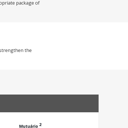
ropriate package of
 strengthen the
2
Mutuário