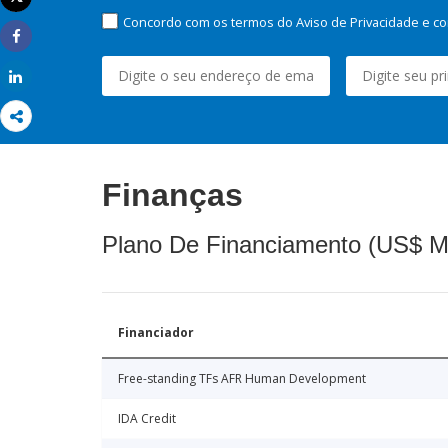
Imprimir
Concordo com os termos do Aviso de Privacidade e co
Share
Share
Finanças
Plano De Financiamento (US$ M
Financiador
Free-standing TFs AFR Human Development
IDA Credit