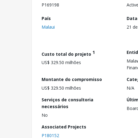
P169198
Activ
País
Data
Malaui
21 de
1
Enti
Custo total do projeto
Malaw
US$ 329.50 milhões
Fina
Montante do compromisso
Cate
US$ 329.50 milhões
N/A
Serviços de consultoria
Últi
necessários
Boar
No
Associated Projects
P180152