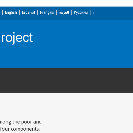
English
Español
Français
العربية
Русский
roject
 among the poor and
s four components.