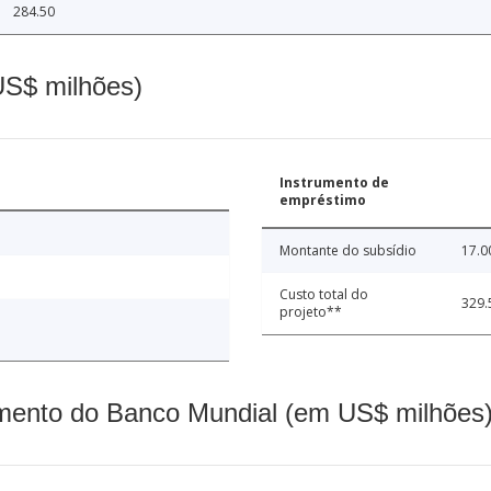
284.50
(US$ milhões)
Instrumento de
empréstimo
Montante do subsídio
17.0
Custo total do
329.
projeto**
mento do Banco Mundial (em US$ milhões)