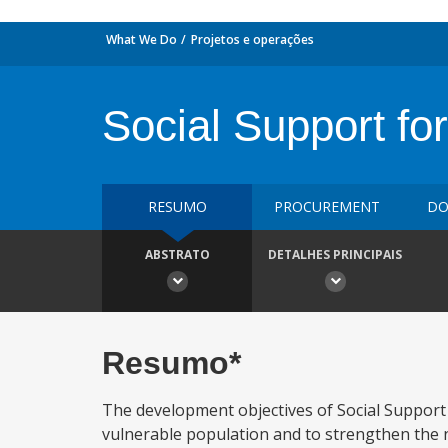
What We Do
Projetos e operações
Social Support for
RESUMO
PROCUREMENT
DO
ABSTRATO
DETALHES PRINCIPAIS
Resumo*
The development objectives of Social Support 
vulnerable population and to strengthen the n