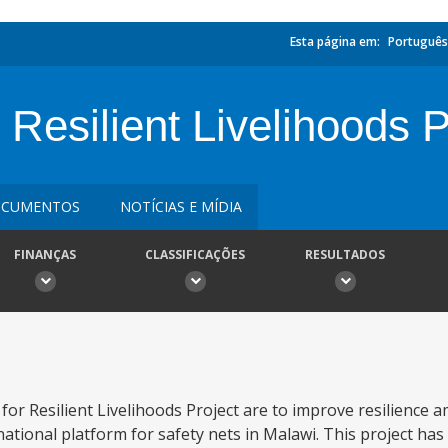
Esta página em:
Português
 Resilient Livelihoods P
CUMENTOS
NOTÍCIAS E MÍDIA
FINANÇAS
CLASSIFICAÇÕES
RESULTADOS
for Resilient Livelihoods Project are to improve resilience
ational platform for safety nets in Malawi. This project ha