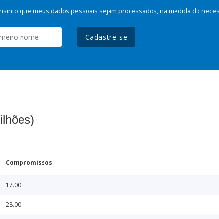
nsinto que meus dados pessoais sejam processados, na medida do necessá
Cadastre-se
ilhões)
Compromissos
17.00
28.00