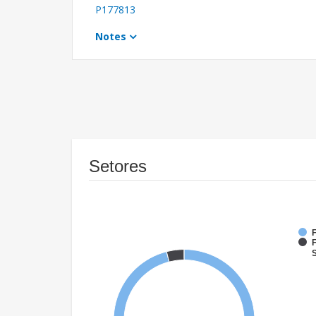
P177813
Notes
Setores
F
F
S