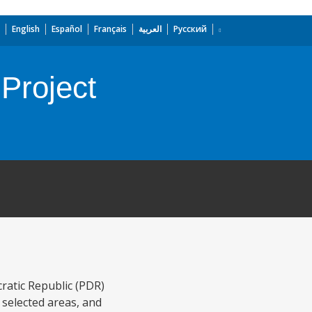
English
Español
Français
العربية
Русский
Project
ratic Republic (PDR)
 selected areas, and