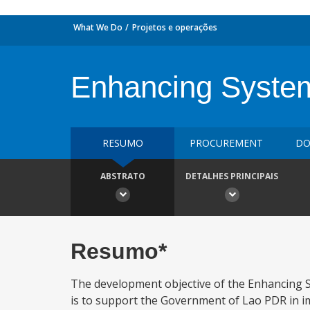
What We Do
Projetos e operações
Enhancing Systema
RESUMO
PROCUREMENT
DO
ABSTRATO
DETALHES PRINCIPAIS
Resumo*
The development objective of the Enhancing S
is to support the Government of Lao PDR in im