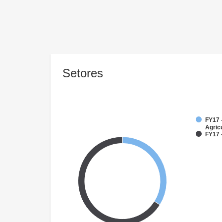
Setores
FY17 -
Agricu
FY17 