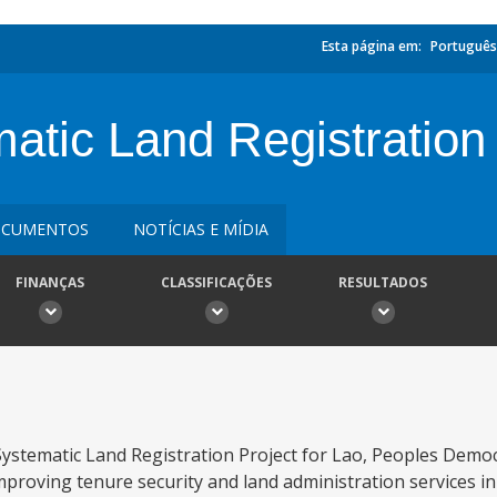
Esta página em:
Português
tic Land Registration 
CUMENTOS
NOTÍCIAS E MÍDIA
FINANÇAS
CLASSIFICAÇÕES
RESULTADOS
ystematic Land Registration Project for Lao, Peoples Democ
proving tenure security and land administration services in