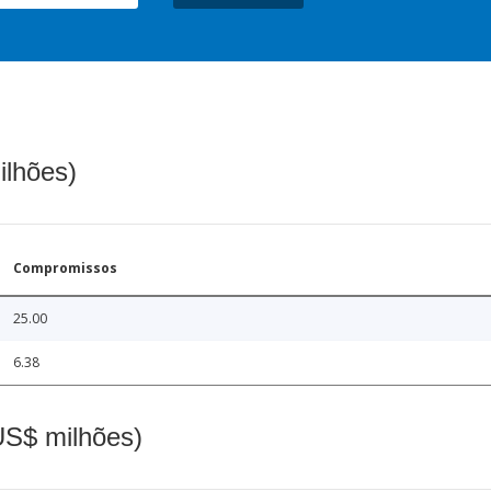
ilhões)
Compromissos
25.00
6.38
(US$ milhões)