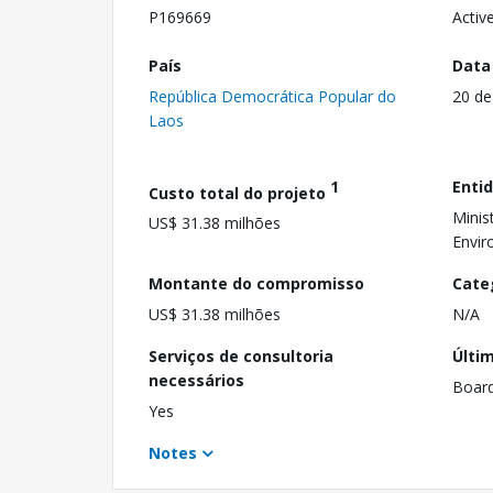
P169669
Activ
País
Data
República Democrática Popular do
20 de
Laos
1
Enti
Custo total do projeto
Minis
US$ 31.38 milhões
Envi
Montante do compromisso
Cate
US$ 31.38 milhões
N/A
Serviços de consultoria
Últi
necessários
Boar
Yes
Notes