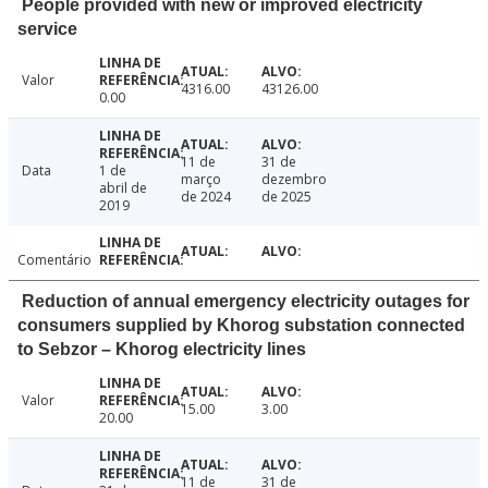
People provided with new or improved electricity
service
Valor
4316.00
43126.00
0.00
11 de
31 de
Data
1 de
março
dezembro
abril de
de 2024
de 2025
2019
Comentário
Reduction of annual emergency electricity outages for
consumers supplied by Khorog substation connected
to Sebzor – Khorog electricity lines
Valor
15.00
3.00
20.00
11 de
31 de