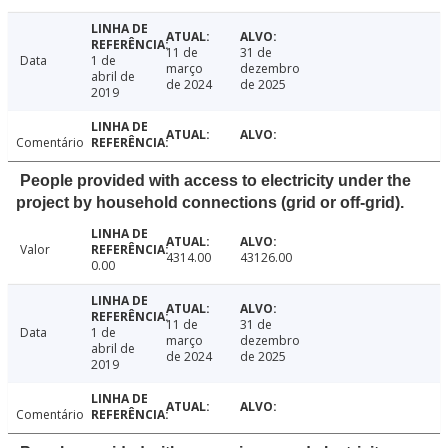
11 de
31 de
Data
1 de
março
dezembro
abril de
de 2024
de 2025
2019
Comentário
People provided with access to electricity under the
project by household connections (grid or off-grid).
Valor
4314.00
43126.00
0.00
11 de
31 de
Data
1 de
março
dezembro
abril de
de 2024
de 2025
2019
Comentário