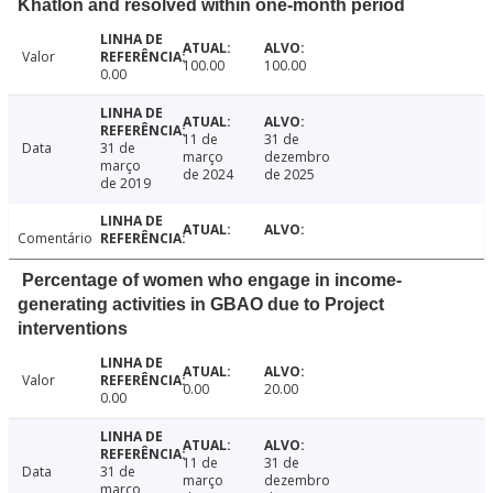
Khatlon and resolved within one-month period
Valor
100.00
100.00
0.00
11 de
31 de
Data
31 de
março
dezembro
março
de 2024
de 2025
de 2019
Comentário
Percentage of women who engage in income-
generating activities in GBAO due to Project
interventions
Valor
0.00
20.00
0.00
11 de
31 de
Data
31 de
março
dezembro
março