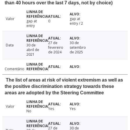
than 40 hours over the last 7 days, not by choice)
Valor
gap at
gap at
0
entry / 2
entry
27 de
30 de
Data
30 de
fevereiro
setembro
abril de
de 2024
de 2025
2021
Comentário
The list of areas at risk of violent extremism as well as
the positive discrimination strategy towards these
areas are adopted by the Steering Committee
Valor
Yes
Yes
No
27 de
30 de