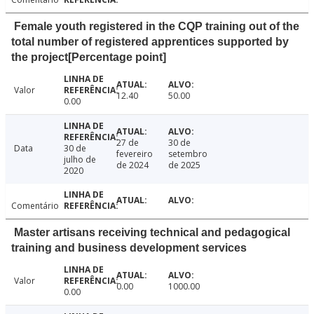
Female youth registered in the CQP training out of the
total number of registered apprentices supported by
the project[Percentage point]
Valor
12.40
50.00
0.00
27 de
30 de
Data
30 de
fevereiro
setembro
julho de
de 2024
de 2025
2020
Comentário
Master artisans receiving technical and pedagogical
training and business development services
Valor
0.00
1000.00
0.00