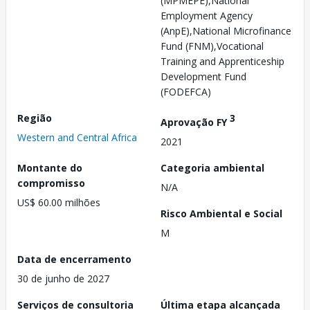
(MPMEPE),National
Employment Agency
(AnpE),National Microfinance
Fund (FNM),Vocational
Training and Apprenticeship
Development Fund
(FODEFCA)
Região
3
Aprovação FY
Western and Central Africa
2021
Montante do
Categoria ambiental
compromisso
N/A
US$ 60.00 milhões
Risco Ambiental e Social
M
Data de encerramento
30 de junho de 2027
Serviços de consultoria
Última etapa alcançada