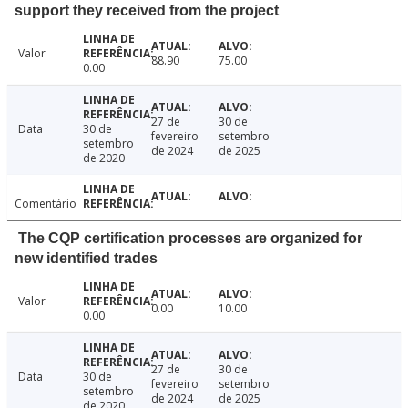
support they received from the project
Valor
88.90
75.00
0.00
27 de
30 de
Data
30 de
fevereiro
setembro
setembro
de 2024
de 2025
de 2020
Comentário
The CQP certification processes are organized for
new identified trades
Valor
0.00
10.00
0.00
27 de
30 de
Data
30 de
fevereiro
setembro
setembro
de 2024
de 2025
de 2020