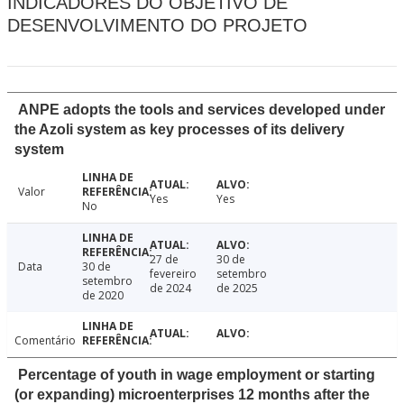
INDICADORES DO OBJETIVO DE
DESENVOLVIMENTO DO PROJETO
ANPE adopts the tools and services developed under
the Azoli system as key processes of its delivery
system
Valor
Yes
Yes
No
27 de
30 de
Data
30 de
fevereiro
setembro
setembro
de 2024
de 2025
de 2020
Comentário
Percentage of youth in wage employment or starting
(or expanding) microenterprises 12 months after the