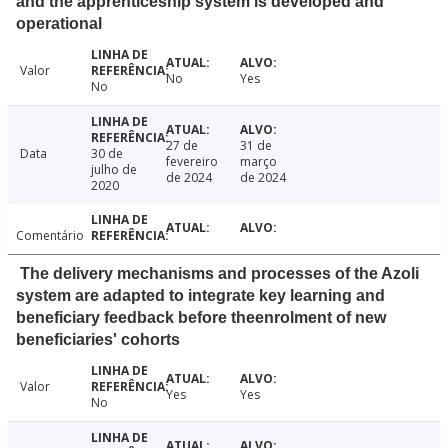
and the apprenticeship system is developed and
operational
Valor
No
Yes
No
27 de
31 de
Data
30 de
fevereiro
março
julho de
de 2024
de 2024
2020
Comentário
The delivery mechanisms and processes of the Azoli
system are adapted to integrate key learning and
beneficiary feedback before theenrolment of new
beneficiaries' cohorts
Valor
Yes
Yes
No