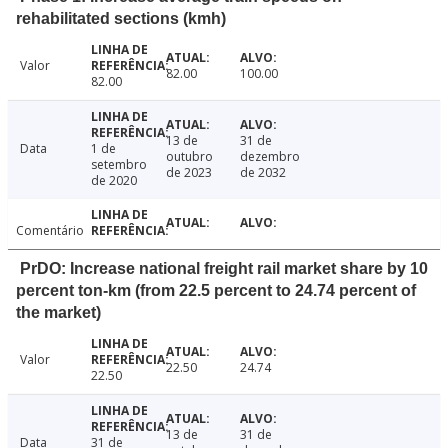
rehabilitated sections (kmh)
Valor
82.00
100.00
82.00
13 de
31 de
Data
1 de
outubro
dezembro
setembro
de 2023
de 2032
de 2020
Comentário
PrDO: Increase national freight rail market share by 10
percent ton-km (from 22.5 percent to 24.74 percent of
the market)
Valor
22.50
24.74
22.50
13 de
31 de
Data
31 de