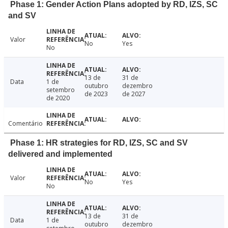
Phase 1: Gender Action Plans adopted by RD, IZS, SC
and SV
Valor
No
Yes
No
13 de
31 de
Data
1 de
outubro
dezembro
setembro
de 2023
de 2027
de 2020
Comentário
Phase 1: HR strategies for RD, IZS, SC and SV
delivered and implemented
Valor
No
Yes
No
13 de
31 de
Data
1 de
outubro
dezembro