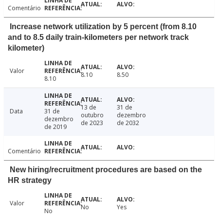
Comentário
Increase network utilization by 5 percent (from 8.10
and to 8.5 daily train-kilometers per network track
kilometer)
Valor
8.10
8.50
8.10
13 de
31 de
Data
31 de
outubro
dezembro
dezembro
de 2023
de 2032
de 2019
Comentário
New hiring/recruitment procedures are based on the
HR strategy
Valor
No
Yes
No