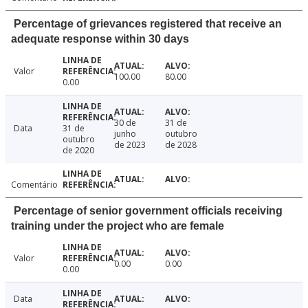
Percentage of grievances registered that receive an
adequate response within 30 days
Valor
100.00
80.00
0.00
30 de
31 de
Data
31 de
junho
outubro
outubro
de 2023
de 2028
de 2020
Comentário
Percentage of senior government officials receiving
training under the project who are female
Valor
0.00
0.00
0.00
Data