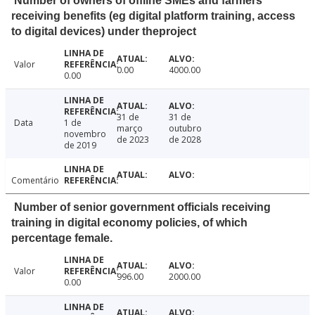
Number of owners of offline SMEs and farmers
receiving benefits (eg digital platform training, access
to digital devices) under theproject
Valor
0.00
4000.00
0.00
31 de
31 de
Data
1 de
março
outubro
novembro
de 2023
de 2028
de 2019
Comentário
Number of senior government officials receiving
training in digital economy policies, of which
percentage female.
Valor
996.00
2000.00
0.00