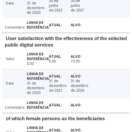
30 de
30 de
Data
31 de
junho
junho
dezembro
de 2023
de 2027
de 2020
Comentário
User satisfaction with the effectiveness of the selected
public digital services
Valor
0.00
70.00
0.00
31 de
31 de
Data
31 de
dezembro
dezembro
dezembro
de 2021
de 2026
de 2020
Comentário
of which female persons as the beneficiaries