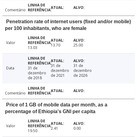
Comentário
Penetration rate of internet users (fixed and/or mobile)
per 100 inhabitants, who are female
Valor
13.70
25.00
13.03
31 de
31 de
Data
31 de
dezembro
dezembro
dezembro
de 2021
de 2026
de 2018
Comentário
Price of 1 GB of mobile data per month, as a
percentage of Ethiopia's GNI per capita
Valor
2.41
0.00
19.50