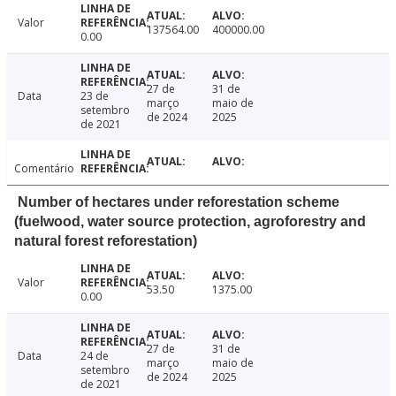
Valor
137564.00
400000.00
0.00
27 de
31 de
Data
23 de
março
maio de
setembro
de 2024
2025
de 2021
Comentário
Number of hectares under reforestation scheme
(fuelwood, water source protection, agroforestry and
natural forest reforestation)
Valor
53.50
1375.00
0.00
27 de
31 de
Data
24 de
março
maio de
setembro
de 2024
2025
de 2021