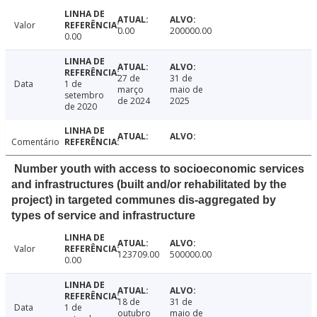
Valor
0.00
200000.00
0.00
27 de
31 de
Data
1 de
março
maio de
setembro
de 2024
2025
de 2020
Comentário
Number youth with access to socioeconomic services
and infrastructures (built and/or rehabilitated by the
project) in targeted communes dis-aggregated by
types of service and infrastructure
Valor
123709.00
500000.00
0.00
18 de
31 de
Data
1 de
outubro
maio de