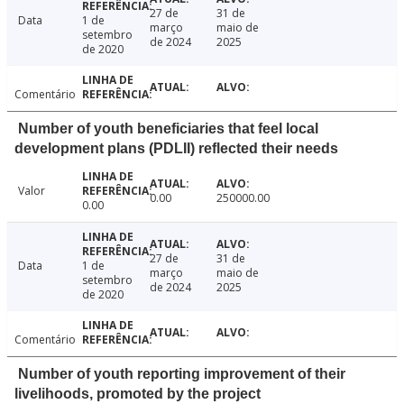
27 de
31 de
Data
1 de
março
maio de
setembro
de 2024
2025
de 2020
Comentário
Number of youth beneficiaries that feel local
development plans (PDLII) reflected their needs
Valor
0.00
250000.00
0.00
27 de
31 de
Data
1 de
março
maio de
setembro
de 2024
2025
de 2020
Comentário
Number of youth reporting improvement of their
livelihoods, promoted by the project