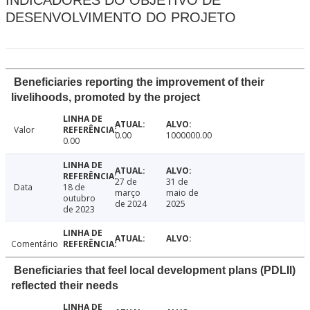
INDICADORES DO OBJETIVO DE
DESENVOLVIMENTO DO PROJETO
Beneficiaries reporting the improvement of their
livelihoods, promoted by the project
Valor
0.00
1000000.00
0.00
27 de
31 de
Data
18 de
março
maio de
outubro
de 2024
2025
de 2023
Comentário
Beneficiaries that feel local development plans (PDLII)
reflected their needs