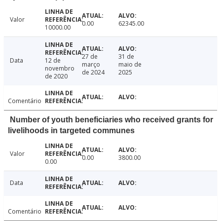
Valor
0.00
62345.00
10000.00
27 de
31 de
Data
12 de
março
maio de
novembro
de 2024
2025
de 2020
Comentário
Number of youth beneficiaries who received grants for
livelihoods in targeted communes
Valor
0.00
3800.00
0.00
Data
Comentário