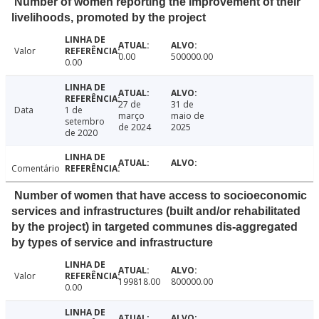
Number of women reporting the improvement of their
livelihoods, promoted by the project
Valor
0.00
500000.00
0.00
27 de
31 de
Data
1 de
março
maio de
setembro
de 2024
2025
de 2020
Comentário
Number of women that have access to socioeconomic
services and infrastructures (built and/or rehabilitated
by the project) in targeted communes dis-aggregated
by types of service and infrastructure
Valor
199818.00
800000.00
0.00