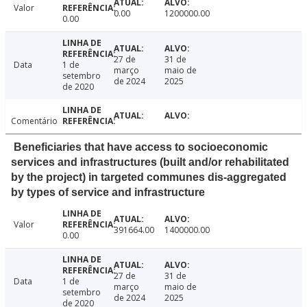
Valor
0.00
1200000.00
0.00
27 de
31 de
Data
1 de
março
maio de
setembro
de 2024
2025
de 2020
Comentário
Beneficiaries that have access to socioeconomic
services and infrastructures (built and/or rehabilitated
by the project) in targeted communes dis-aggregated
by types of service and infrastructure
Valor
391664.00
1400000.00
0.00
27 de
31 de
Data
1 de
março
maio de
setembro
de 2024
2025
de 2020