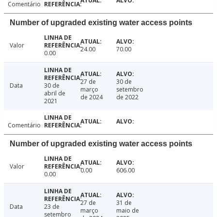
Comentário
Number of upgraded existing water access points
Valor
24.00
70.00
0.00
27 de
30 de
Data
30 de
março
setembro
abril de
de 2024
de 2022
2021
Comentário
Number of upgraded existing water access points
Valor
0.00
606.00
0.00
27 de
31 de
Data
23 de
março
maio de
setembro