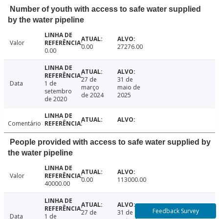
Number of youth with access to safe water supplied
by the water pipeline
Valor
0.00
27276.00
0.00
27 de
31 de
Data
1 de
março
maio de
setembro
de 2024
2025
de 2020
Comentário
People provided with access to safe water supplied by
the water pipeline
Valor
0.00
113000.00
40000.00
Feedback Survey
27 de
31 de
Data
1 de