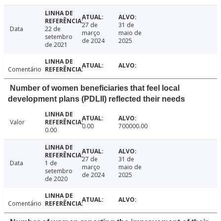
27 de
31 de
Data
22 de
março
maio de
setembro
de 2024
2025
de 2021
Comentário
Number of women beneficiaries that feel local
development plans (PDLII) reflected their needs
Valor
0.00
700000.00
0.00
27 de
31 de
Data
1 de
março
maio de
setembro
de 2024
2025
de 2020
Comentário