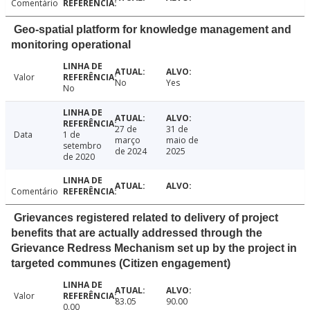
Comentário
Geo-spatial platform for knowledge management and
monitoring operational
Valor
No
Yes
No
27 de
31 de
Data
1 de
março
maio de
setembro
de 2024
2025
de 2020
Comentário
Grievances registered related to delivery of project
benefits that are actually addressed through the
Grievance Redress Mechanism set up by the project in
targeted communes (Citizen engagement)
Valor
83.05
90.00
0.00