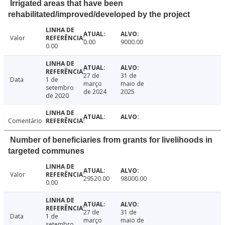
Irrigated areas that have been
rehabilitated/improved/developed by the project
Valor
0.00
9000.00
0.00
27 de
31 de
Data
1 de
março
maio de
setembro
de 2024
2025
de 2020
Comentário
Number of beneficiaries from grants for livelihoods in
targeted communes
Valor
29520.00
98000.00
0.00
27 de
31 de
Data
1 de
março
maio de
setembro