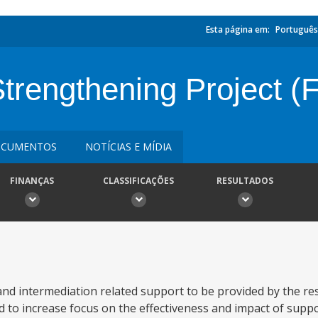
Esta página em:
Português
Strengthening Project 
CUMENTOS
NOTÍCIAS E MÍDIA
FINANÇAS
CLASSIFICAÇÕES
RESULTADOS
s and intermediation related support to be provided by the re
ed to increase focus on the effectiveness and impact of suppo