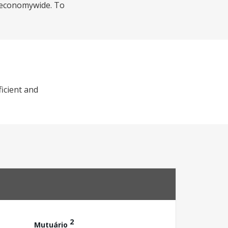
n economywide. To
ficient and
2
Mutuário