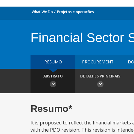
What We Do
Projetos e operações
Financial Sector 
RESUMO
PROCUREMENT
DO
ABSTRATO
DETALHES PRINCIPAIS
Resumo*
It is proposed to reflect the financial market
with the PDO revision. This revision is intend