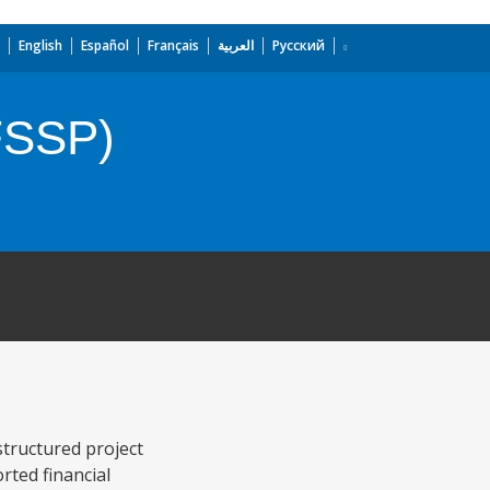
English
Español
Français
العربية
Русский
(FSSP)
structured project
rted financial