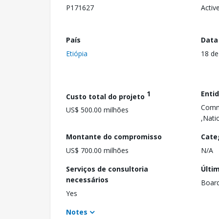
P171627
Activ
País
Data
Etiópia
18 d
1
Enti
Custo total do projeto
Comme
US$ 500.00 milhões
,Nati
Montante do compromisso
Cate
US$ 700.00 milhões
N/A
Serviços de consultoria
Últi
necessários
Boar
Yes
Notes