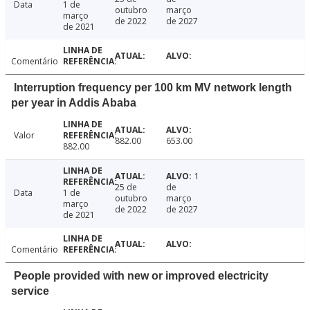
Data
1 de
outubro
março
março
de 2022
de 2027
de 2021
Comentário
Interruption frequency per 100 km MV network length
per year in Addis Ababa
Valor
882.00
653.00
882.00
1
25 de
de
Data
1 de
outubro
março
março
de 2022
de 2027
de 2021
Comentário
People provided with new or improved electricity
service