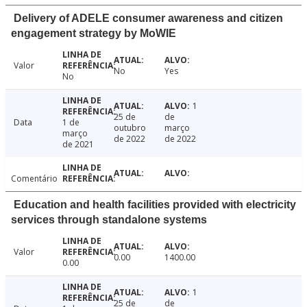
Delivery of ADELE consumer awareness and citizen
engagement strategy by MoWIE
Valor
No
Yes
No
1
25 de
de
Data
1 de
outubro
março
março
de 2022
de 2022
de 2021
Comentário
Education and health facilities provided with electricity
services through standalone systems
Valor
0.00
1400.00
0.00
1
25 de
de