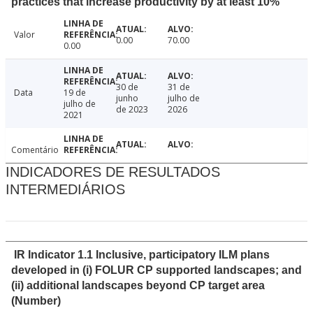
practices that increase productivity by at least 10%
Valor
0.00
70.00
0.00
30 de
31 de
Data
19 de
junho
julho de
julho de
de 2023
2026
2021
Comentário
INDICADORES DE RESULTADOS
INTERMEDIÁRIOS
IR Indicator 1.1 Inclusive, participatory ILM plans
developed in (i) FOLUR CP supported landscapes; and
(ii) additional landscapes beyond CP target area
(Number)