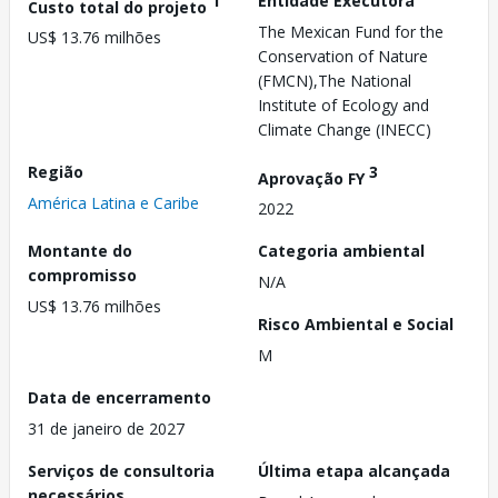
1
Entidade Executora
Custo total do projeto
The Mexican Fund for the
US$ 13.76 milhões
Conservation of Nature
(FMCN),The National
Institute of Ecology and
Climate Change (INECC)
Região
3
Aprovação FY
América Latina e Caribe
2022
Montante do
Categoria ambiental
compromisso
N/A
US$ 13.76 milhões
Risco Ambiental e Social
M
Data de encerramento
31 de janeiro de 2027
Serviços de consultoria
Última etapa alcançada
necessários