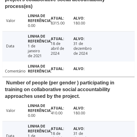
process(es)
Valor
8315.00
180.00
0.00
18 de
31 de
Data
1 de
abril de
dezembro
janeiro
2024
de 2024
de 2021
Comentário
Number of people (per gender ) participating in
training on collaborative social accountability
approaches used by the project.
Valor
410.00
180.00
0.00
18 de
31 de
Data
1 de