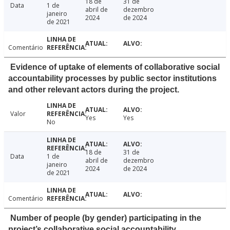
18 de
31 de
Data
1 de
abril de
dezembro
janeiro
2024
de 2024
de 2021
Comentário
Evidence of uptake of elements of collaborative social
accountability processes by public sector institutions
and other relevant actors during the project.
Valor
Yes
Yes
No
18 de
31 de
Data
1 de
abril de
dezembro
janeiro
2024
de 2024
de 2021
Comentário
Number of people (by gender) participating in the
project’s collaborative social accountability