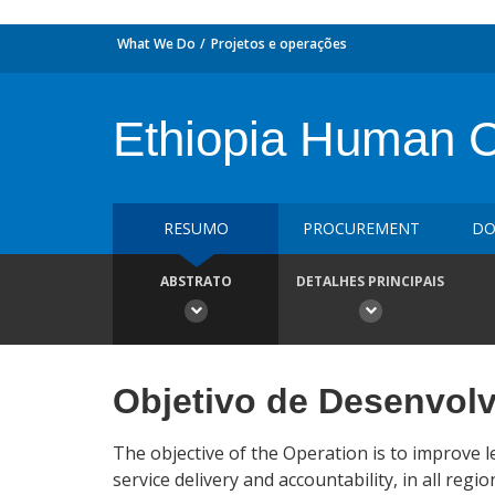
What We Do
Projetos e operações
Ethiopia Human C
RESUMO
PROCUREMENT
DO
ABSTRATO
DETALHES PRINCIPAIS
Objetivo de Desenvol
The objective of the Operation is to improve 
service delivery and accountability, in all regi