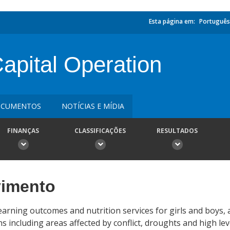
Esta página em:
Português
apital Operation
CUMENTOS
NOTÍCIAS E MÍDIA
FINANÇAS
CLASSIFICAÇÕES
RESULTADOS
vimento
learning outcomes and nutrition services for girls and boys,
ons including areas affected by conflict, droughts and high le