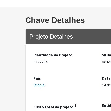
Chave Detalhes
Projeto Detalhes
Identidade do Projeto
Situ
P172284
Activ
País
Data
Etiópia
14 de
1
Enti
Custo total do projeto