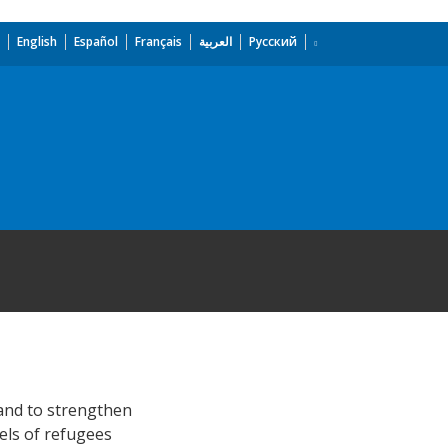
English
Español
Français
العربية
Русский
 and to strengthen
vels of refugees