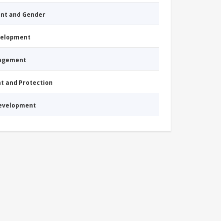
nt and Gender
evelopment
nagement
nt and Protection
Development