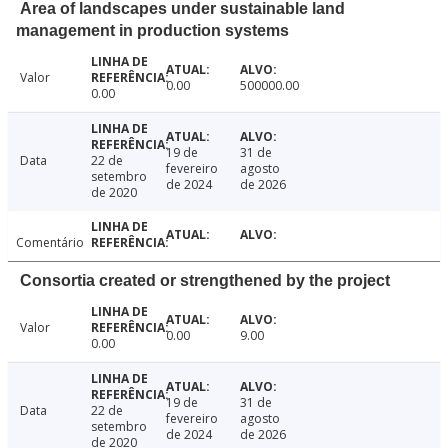
Area of landscapes under sustainable land
management in production systems
Valor
0.00
500000.00
0.00
19 de
31 de
Data
22 de
fevereiro
agosto
setembro
de 2024
de 2026
de 2020
Comentário
Consortia created or strengthened by the project
Valor
0.00
9.00
0.00
19 de
31 de
Data
22 de
fevereiro
agosto
setembro
de 2024
de 2026
de 2020