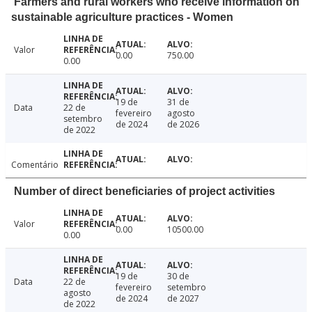
Farmers and rural workers who receive information on
sustainable agriculture practices - Women
Valor
0.00
750.00
0.00
19 de
31 de
Data
22 de
fevereiro
agosto
setembro
de 2024
de 2026
de 2022
Comentário
Number of direct beneficiaries of project activities
Valor
0.00
10500.00
0.00
19 de
30 de
Data
22 de
fevereiro
setembro
agosto
de 2024
de 2027
de 2022