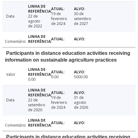
19 de
30 de
Data
22 de
fevereiro
setembro
agosto
de 2024
de 2027
de 2022
Comentário
Participants in distance education activities receiving
information on sustainable agriculture practices
Valor
0.00
5000.00
0.00
19 de
31 de
Data
22 de
fevereiro
agosto
setembro
de 2024
de 2026
de 2020
Comentário
Participants in distance education activities receiving