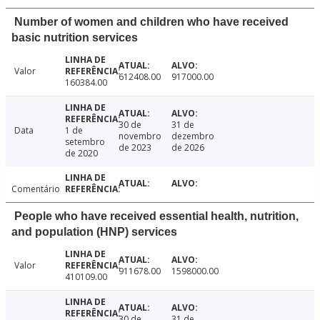
Number of women and children who have received
basic nutrition services
Valor
612408.00
917000.00
160384.00
30 de
31 de
Data
1 de
novembro
dezembro
setembro
de 2023
de 2026
de 2020
Comentário
People who have received essential health, nutrition,
and population (HNP) services
Valor
911678.00
1598000.00
410109.00
30 de
31 de