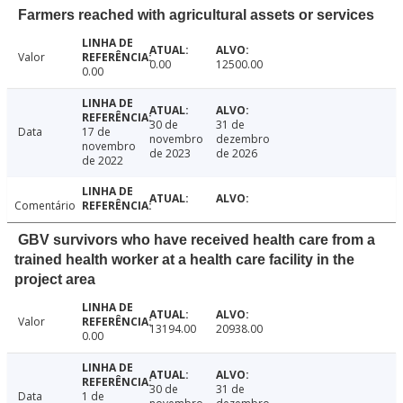
Farmers reached with agricultural assets or services
Valor
0.00
12500.00
0.00
30 de
31 de
Data
17 de
novembro
dezembro
novembro
de 2023
de 2026
de 2022
Comentário
GBV survivors who have received health care from a
trained health worker at a health care facility in the
project area
Valor
13194.00
20938.00
0.00
30 de
31 de
Data
1 de