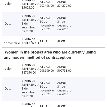
Valor
207498.00
274270.00
85023.00
30 de
31 de
Data
1 de
novembro
dezembro
setembro
de 2023
de 2026
de 2020
Comentário
Women in the project area who are currently using
any modern method of contraception
Valor
298699.00
502751.00
187650.00
30 de
31 de
Data
1 de
novembro
dezembro
setembro
de 2023
de 2026
de 2020