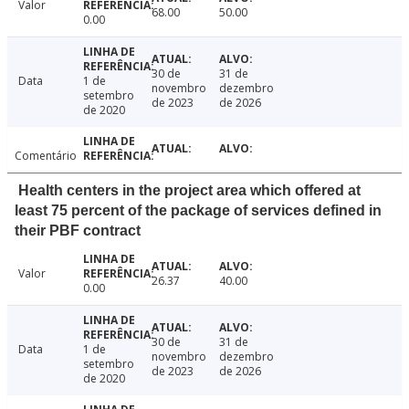
Valor
68.00
50.00
0.00
30 de
31 de
Data
1 de
novembro
dezembro
setembro
de 2023
de 2026
de 2020
Comentário
Health centers in the project area which offered at
least 75 percent of the package of services defined in
their PBF contract
Valor
26.37
40.00
0.00
30 de
31 de
Data
1 de
novembro
dezembro
setembro
de 2023
de 2026
de 2020