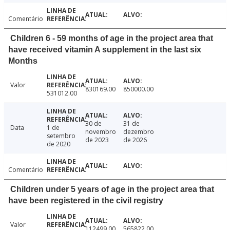
Comentário
Children 6 - 59 months of age in the project area that
have received vitamin A supplement in the last six
Months
Valor
830169.00
850000.00
531012.00
30 de
31 de
Data
1 de
novembro
dezembro
setembro
de 2023
de 2026
de 2020
Comentário
Children under 5 years of age in the project area that
have been registered in the civil registry
Valor
112499.00
565822.00