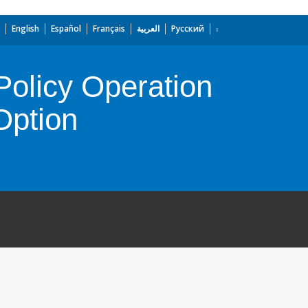
English
Español
Français
العربية
Русский
olicy Operation
Option