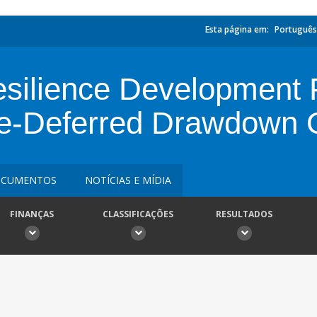
Esta página em:
Português
silience Development P
he-Deferred Drawdown 
CUMENTOS
NOTÍCIAS E MÍDIA
FINANÇAS
CLASSIFICAÇÕES
RESULTADOS