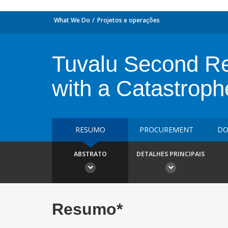
What We Do
Projetos e operações
Tuvalu Second Re
with a Catastrop
RESUMO
PROCUREMENT
DO
ABSTRATO
DETALHES PRINCIPAIS
Resumo*