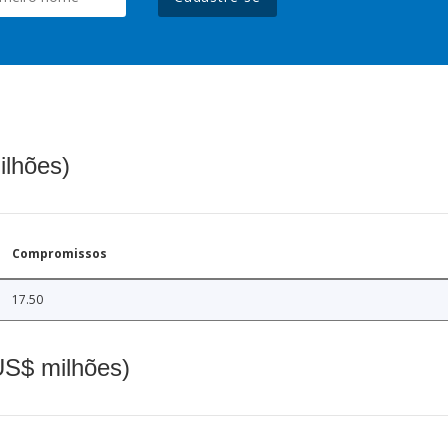
ilhões)
Compromissos
17.50
(US$ milhões)