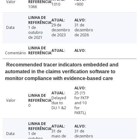
Valor
1010
<900
1066
29 de
31 de
Data
1 de
dezembro
dezembro
outubro
de 2023
de 2026
de 2021
Comentário
Recommended tracer indicators embedded and
automated in the claims verification software to
monitor compliance with evidence-based care
25 (15
Delayed
for FKTP
Valor
due to
and 10
0
DLI 1 &2
for
FKRTL)
31 de
31 de
Data
1 de
maio de
dezembro
outubro