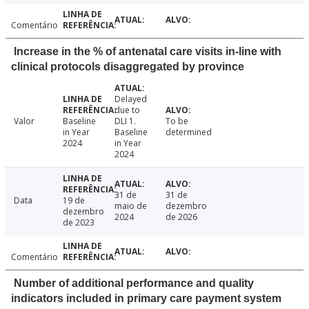
Comentário
Increase in the % of antenatal care visits in-line with
clinical protocols disaggregated by province
Delayed
due to
Valor
Baseline
DLI 1.
To be
in Year
Baseline
determined
2024
in Year
2024
31 de
31 de
Data
19 de
maio de
dezembro
dezembro
2024
de 2026
de 2023
Comentário
Number of additional performance and quality
indicators included in primary care payment system