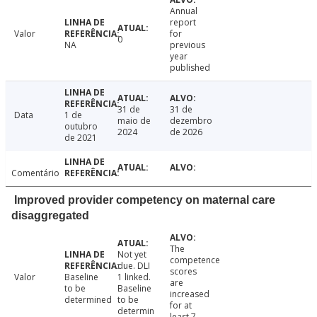
Annual
report
Valor
for
0
NA
previous
year
published
31 de
31 de
Data
1 de
maio de
dezembro
outubro
2024
de 2026
de 2021
Comentário
Improved provider competency on maternal care
disaggregated
The
Not yet
competence
due. DLI
scores
Valor
Baseline
1 linked.
are
to be
Baseline
increased
determined
to be
for at
determin
least 7