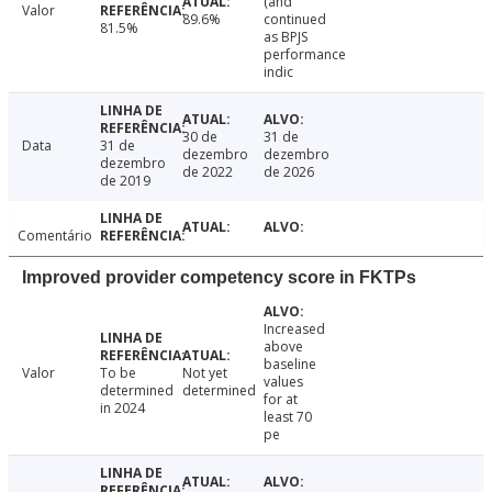
(and
Valor
89.6%
continued
81.5%
as BPJS
performance
indic
30 de
31 de
Data
31 de
dezembro
dezembro
dezembro
de 2022
de 2026
de 2019
Comentário
Improved provider competency score in FKTPs
Increased
above
baseline
Valor
To be
Not yet
values
determined
determined
for at
in 2024
least 70
pe