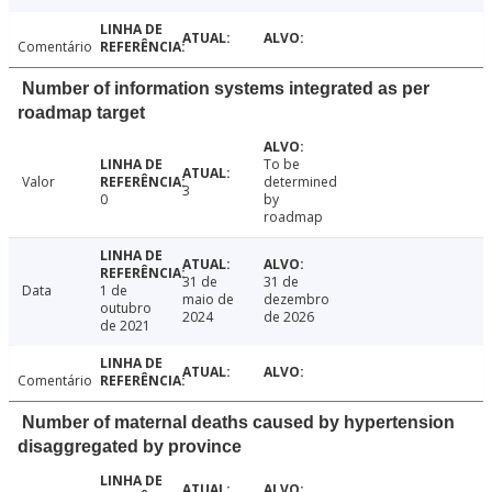
Comentário
Number of information systems integrated as per
roadmap target
To be
Valor
determined
3
0
by
roadmap
31 de
31 de
Data
1 de
maio de
dezembro
outubro
2024
de 2026
de 2021
Comentário
Number of maternal deaths caused by hypertension
disaggregated by province