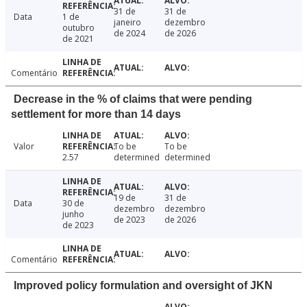
31 de
31 de
Data
1 de
janeiro
dezembro
outubro
de 2024
de 2026
de 2021
Comentário
Decrease in the % of claims that were pending
settlement for more than 14 days
Valor
To be
To be
2.57
determined
determined
19 de
31 de
Data
30 de
dezembro
dezembro
junho
de 2023
de 2026
de 2023
Comentário
Improved policy formulation and oversight of JKN