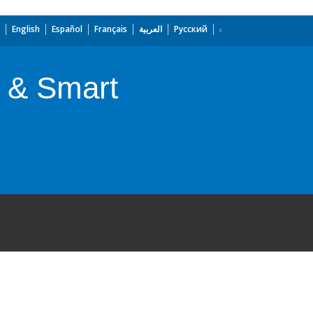
English
Español
Français
العربية
Русский
s & Smart