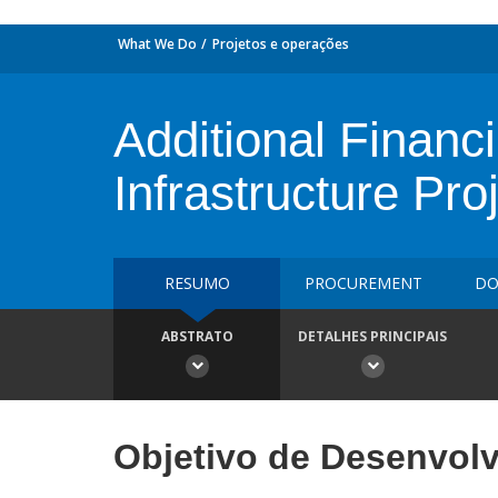
What We Do
Projetos e operações
Additional Financ
Infrastructure Pro
RESUMO
PROCUREMENT
DO
ABSTRATO
DETALHES PRINCIPAIS
Objetivo de Desenvol