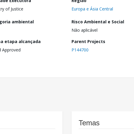
dade Executora
Região
ry of Justice
Europa e Ásia Central
goria ambiental
Risco Ambiental e Social
Não aplicável
ma etapa alcançada
Parent Projects
d Approved
P144700
Temas