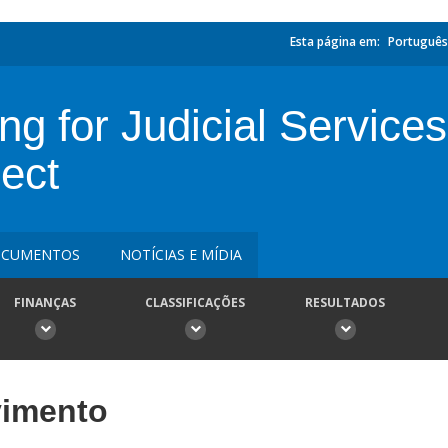
Esta página em:
Português
ing for Judicial Service
ject
CUMENTOS
NOTÍCIAS E MÍDIA
FINANÇAS
CLASSIFICAÇÕES
RESULTADOS
vimento