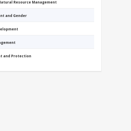
 Natural Resource Management
nt and Gender
evelopment
nagement
nt and Protection