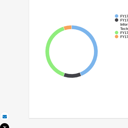
FY17
FY17
Info
Tech
FY17
FY17
Email