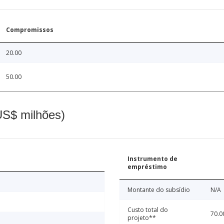
Compromissos
20.00
50.00
(US$ milhões)
Instrumento de
empréstimo
Montante do subsídio
N/A
Custo total do
70.0
projeto**