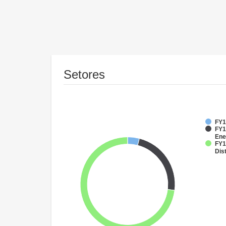
Setores
FY1
FY1
Ene
FY1
Dist