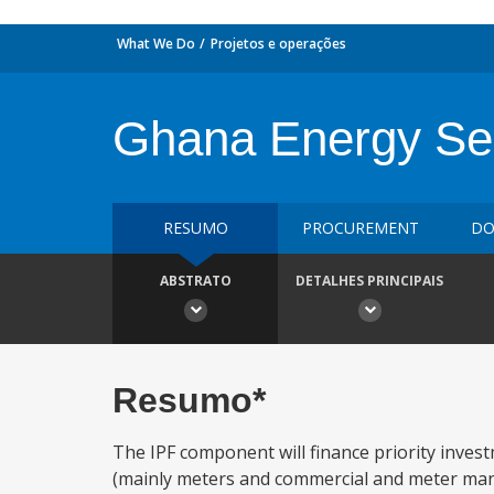
What We Do
Projetos e operações
Ghana Energy Se
RESUMO
PROCUREMENT
DO
ABSTRATO
DETALHES PRINCIPAIS
Resumo*
The IPF component will finance priority investm
(mainly meters and commercial and meter manage