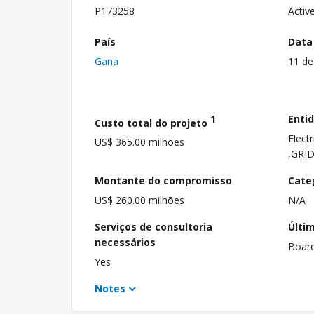
P173258
Activ
País
Data
Gana
11 de
1
Enti
Custo total do projeto
Elect
US$ 365.00 milhões
,GRID
Montante do compromisso
Cate
US$ 260.00 milhões
N/A
Serviços de consultoria
Últi
necessários
Boar
Yes
Notes