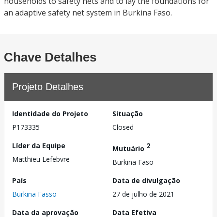
households to safety nets and to lay the foundations for
an adaptive safety net system in Burkina Faso.
Chave Detalhes
Projeto Detalhes
Identidade do Projeto
Situação
P173335
Closed
Líder da Equipe
2
Mutuário
Matthieu Lefebvre
Burkina Faso
País
Data de divulgação
Burkina Fasso
27 de julho de 2021
Data da aprovação
Data Efetiva