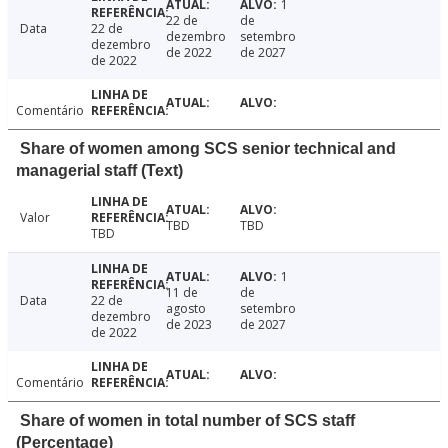
1
22 de
de
Data
22 de
dezembro
setembro
dezembro
de 2022
de 2027
de 2022
Comentário
Share of women among SCS senior technical and
managerial staff (Text)
Valor
TBD
TBD
TBD
1
11 de
de
Data
22 de
agosto
setembro
dezembro
de 2023
de 2027
de 2022
Comentário
Share of women in total number of SCS staff
(Percentage)