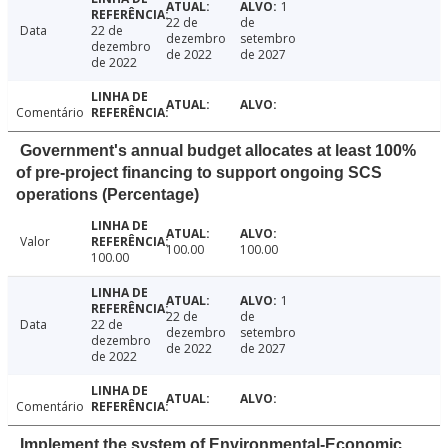
1
22 de
de
Data
22 de
dezembro
setembro
dezembro
de 2022
de 2027
de 2022
Comentário
Government's annual budget allocates at least 100%
of pre-project financing to support ongoing SCS
operations (Percentage)
Valor
100.00
100.00
100.00
1
22 de
de
Data
22 de
dezembro
setembro
dezembro
de 2022
de 2027
de 2022
Comentário
Implement the system of Environmental-Economic