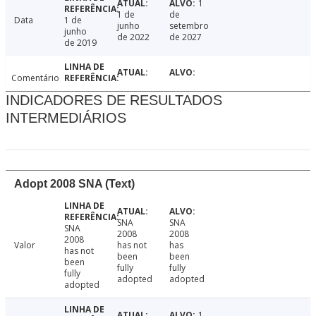
1
1 de
de
Data
1 de
junho
setembro
junho
de 2022
de 2027
de 2019
Comentário
INDICADORES DE RESULTADOS
INTERMEDIÁRIOS
Adopt 2008 SNA (Text)
SNA
SNA
SNA
2008
2008
2008
Valor
has not
has
has not
been
been
been
fully
fully
fully
adopted
adopted
adopted
1