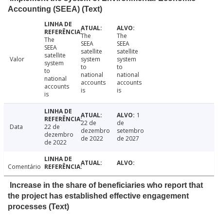
Accounting (SEEA) (Text)
The
The
The
SEEA
SEEA
SEEA
satellite
satellite
satellite
Valor
system
system
system
to
to
to
national
national
national
accounts
accounts
accounts
is
is
is
1
22 de
de
Data
22 de
dezembro
setembro
dezembro
de 2022
de 2027
de 2022
Comentário
Increase in the share of beneficiaries who report that
the project has established effective engagement
processes (Text)