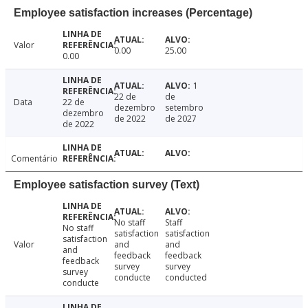
Employee satisfaction increases (Percentage)
Valor
0.00
25.00
0.00
1
22 de
de
Data
22 de
dezembro
setembro
dezembro
de 2022
de 2027
de 2022
Comentário
Employee satisfaction survey (Text)
No staff
Staff
No staff
satisfaction
satisfaction
satisfaction
Valor
and
and
and
feedback
feedback
feedback
survey
survey
survey
conducte
conducted
conducte