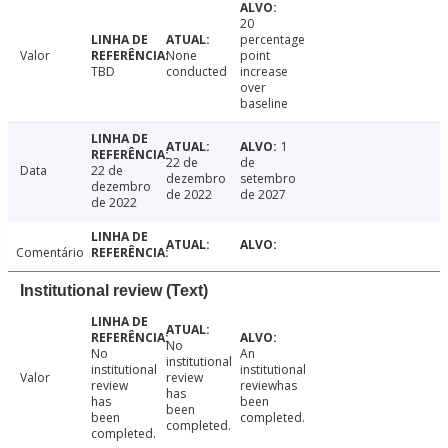
20
percentage
Valor
None
point
TBD
conducted
increase
over
baseline
1
22 de
de
Data
22 de
dezembro
setembro
dezembro
de 2022
de 2027
de 2022
Comentário
Institutional review (Text)
No
No
An
institutional
institutional
institutional
Valor
review
review
reviewhas
has
has
been
been
been
completed.
completed.
completed.