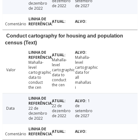
dezembro
setembro
dezembro
de 2022
de 2027
de 2022
Comentário
Conduct cartography for housing and population
census (Text)
Mahalla-
Mahalla-
Mahalla-
level
level
level
cartographic
Valor
cartographic
cartographic
data for
data to
data to
all
conduct
conduct
mahallas
the cen
the cen
i
1
22 de
de
Data
22 de
dezembro
setembro
dezembro
de 2022
de 2027
de 2022
Comentário