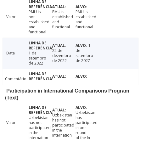
PMU is
PMU is
PMU is
Valor
not
established
established
established
and
and
and
functional
functional
functional
1
22 de
de
Data
1 de
dezembro
setembro
setembro
de 2022
de 2027
de 2022
Comentário
Participation in International Comparisons Program
(Text)
Uzbekistan
Uzbekistan
Uzbekistan
has
has not
Valor
has not
participated
participated
participated
in one
in the
in the
round
Internation
Internation
of the In