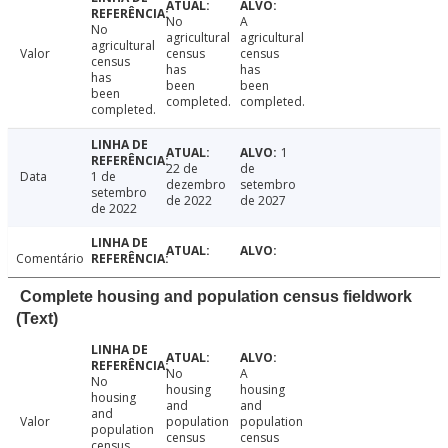
No
A
No
agricultural
agricultural
agricultural
Valor
census
census
census
has
has
has
been
been
been
completed.
completed.
completed.
1
22 de
de
Data
1 de
dezembro
setembro
setembro
de 2022
de 2027
de 2022
Comentário
Complete housing and population census fieldwork
(Text)
No
A
No
housing
housing
housing
and
and
and
Valor
population
population
population
census
census
census