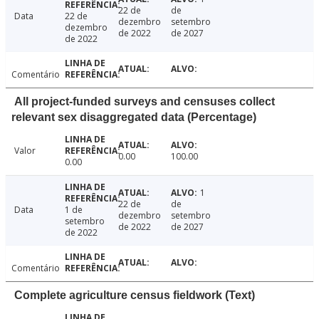
22 de
de
Data
22 de
dezembro
setembro
dezembro
de 2022
de 2027
de 2022
Comentário
All project-funded surveys and censuses collect
relevant sex disaggregated data (Percentage)
Valor
0.00
100.00
0.00
1
22 de
de
Data
1 de
dezembro
setembro
setembro
de 2022
de 2027
de 2022
Comentário
Complete agriculture census fieldwork (Text)