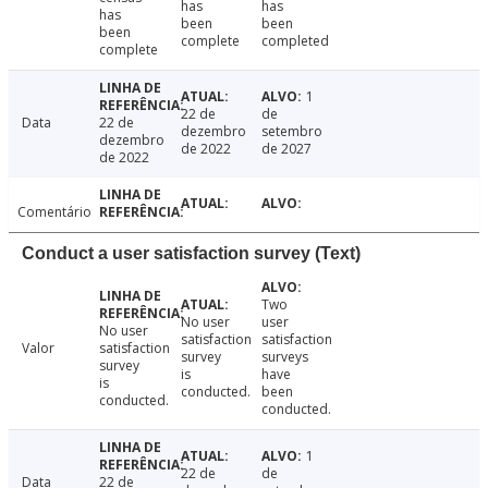
has
has
has
been
been
been
complete
completed
complete
1
22 de
de
Data
22 de
dezembro
setembro
dezembro
de 2022
de 2027
de 2022
Comentário
Conduct a user satisfaction survey (Text)
Two
No user
user
No user
satisfaction
satisfaction
Valor
satisfaction
survey
surveys
survey
is
have
is
conducted.
been
conducted.
conducted.
1
22 de
de
Data
22 de