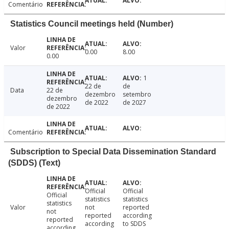
Comentário
Statistics Council meetings held (Number)
Valor
0.00
8.00
0.00
1
22 de
de
Data
22 de
dezembro
setembro
dezembro
de 2022
de 2027
de 2022
Comentário
Subscription to Special Data Dissemination Standard
(SDDS) (Text)
Official
Official
Official
statistics
statistics
statistics
Valor
not
reported
not
reported
according
reported
according
to SDDS
according