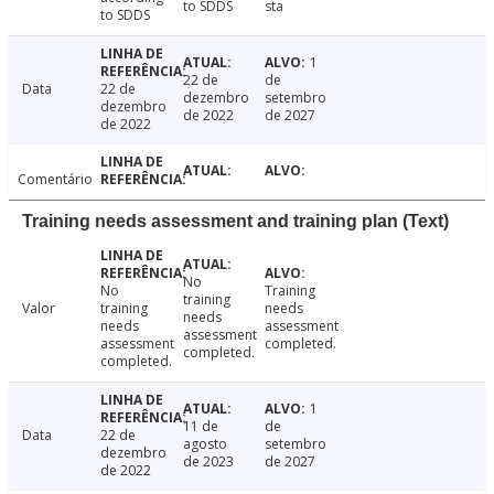
to SDDS
sta
to SDDS
1
22 de
de
Data
22 de
dezembro
setembro
dezembro
de 2022
de 2027
de 2022
Comentário
Training needs assessment and training plan (Text)
No
No
Training
training
Valor
training
needs
needs
needs
assessment
assessment
assessment
completed.
completed.
completed.
1
11 de
de
Data
22 de
agosto
setembro
dezembro
de 2023
de 2027
de 2022