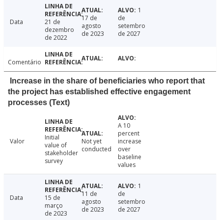
1
17 de
de
Data
21 de
agosto
setembro
dezembro
de 2023
de 2027
de 2022
Comentário
Increase in the share of beneficiaries who report that
the project has established effective engagement
processes (Text)
A 10
percent
Initial
Valor
Not yet
increase
value of
conducted
over
stakeholder
baseline
survey
values
1
11 de
de
Data
15 de
agosto
setembro
março
de 2023
de 2027
de 2023