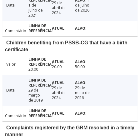
1
29 de
Data
1 de
de julho
abril de
julho de
de 2026
2024
2021
Comentário
Children benefiting from PSSB-CG that have a birth
certificate
Valor
20.00
50.00
20.00
29 de
29 de
Data
29 de
abril de
maio de
março
2024
2026
de 2019
Comentário
Complaints registered by the GRM resolved in a timely
manner