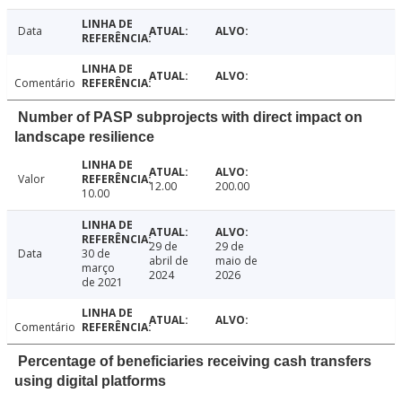
Data
Comentário
Number of PASP subprojects with direct impact on
landscape resilience
Valor
12.00
200.00
10.00
29 de
29 de
Data
30 de
abril de
maio de
março
2024
2026
de 2021
Comentário
Percentage of beneficiaries receiving cash transfers
using digital platforms