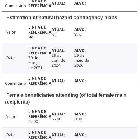
Comentário
Estimation of natural hazard contingency plans
Valor
No
Yes
No
29 de
29 de
Data
30 de
abril de
maio de
março
2024
2026
de 2021
Comentário
Female beneficiaries attending (of total female main
recipients)
Valor
65.00
0.00
65.00
Data