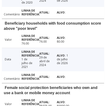
2024
de 2026
de 2020
Comentário
Beneficiary households with food consumption score
above "poor level"
Valor
76.00
80.00
76.00
1
29 de
Data
1 de
de julho
abril de
julho de
de 2026
2024
2021
Comentário
Female social protection beneficiaries who own and
use a bank or mobile money account
Valor
95975.00
80000.00