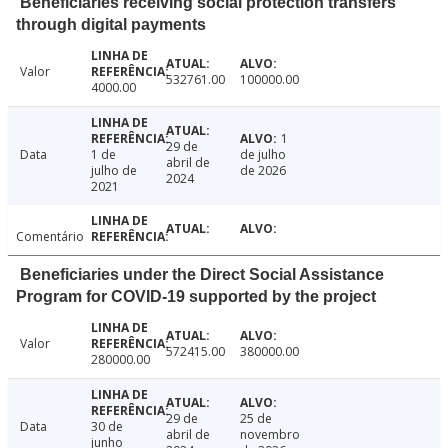
Beneficiaries receiving social protection transfers
through digital payments
Valor
532761.00
100000.00
4000.00
1
29 de
Data
1 de
de julho
abril de
julho de
de 2026
2024
2021
Comentário
Beneficiaries under the Direct Social Assistance
Program for COVID-19 supported by the project
Valor
572415.00
380000.00
280000.00
29 de
25 de
Data
30 de
abril de
novembro
junho