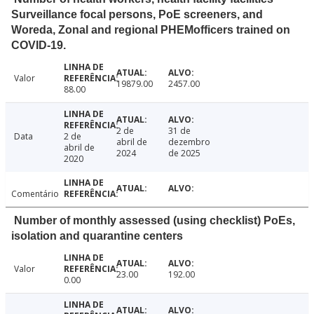
Surveillance focal persons, PoE screeners, and
Woreda, Zonal and regional PHEMofficers trained on
COVID-19.
Valor
19879.00
2457.00
88.00
2 de
31 de
Data
2 de
abril de
dezembro
abril de
2024
de 2025
2020
Comentário
Number of monthly assessed (using checklist) PoEs,
isolation and quarantine centers
Valor
23.00
192.00
0.00