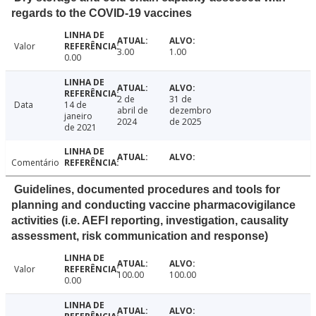
regards to the COVID-19 vaccines
Valor
3.00
1.00
0.00
2 de
31 de
Data
14 de
abril de
dezembro
janeiro
2024
de 2025
de 2021
Comentário
Guidelines, documented procedures and tools for
planning and conducting vaccine pharmacovigilance
activities (i.e. AEFI reporting, investigation, causality
assessment, risk communication and response)
Valor
100.00
100.00
0.00