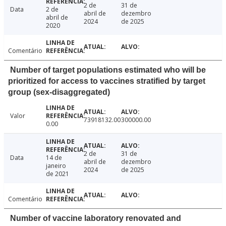
2 de
31 de
Data
2 de
abril de
dezembro
abril de
2024
de 2025
2020
Comentário
Number of target populations estimated who will be
prioritized for access to vaccines stratified by target
group (sex-disaggregated)
Valor
73918132.00
300000.00
0.00
2 de
31 de
Data
14 de
abril de
dezembro
janeiro
2024
de 2025
de 2021
Comentário
Number of vaccine laboratory renovated and