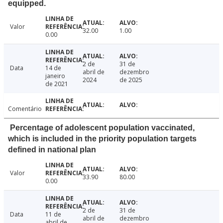
equipped.
Valor
32.00
1.00
0.00
2 de
31 de
Data
14 de
abril de
dezembro
janeiro
2024
de 2025
de 2021
Comentário
Percentage of adolescent population vaccinated,
which is included in the priority population targets
defined in national plan
Valor
33.90
80.00
0.00
2 de
31 de
Data
11 de
abril de
dezembro
abril de