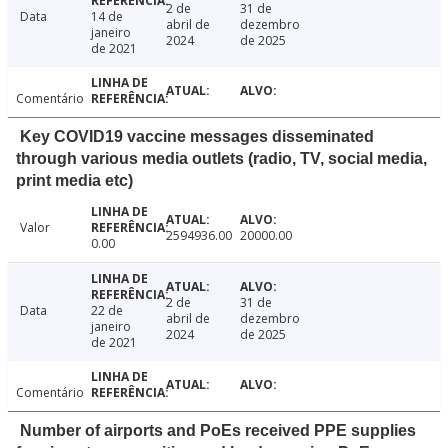
2 de
31 de
Data
14 de
abril de
dezembro
janeiro
2024
de 2025
de 2021
Comentário
Key COVID19 vaccine messages disseminated
through various media outlets (radio, TV, social media,
print media etc)
Valor
2594936.00
20000.00
0.00
2 de
31 de
Data
22 de
abril de
dezembro
janeiro
2024
de 2025
de 2021
Comentário
Number of airports and PoEs received PPE supplies