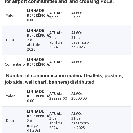
for airport communities and land crossing PoEs.
Valor
23.00
18.00
0.00
2 de
31 de
Data
2 de
abril de
dezembro
abril de
2024
de 2025
2020
Comentário
Number of communication material leaflets, posters,
job aids, wall chart, banners) distributed
Valor
288383.00
20000.00
0.00
2 de
31 de
Data
2 de
abril de
dezembro
março
2024
de 2025
de 2021