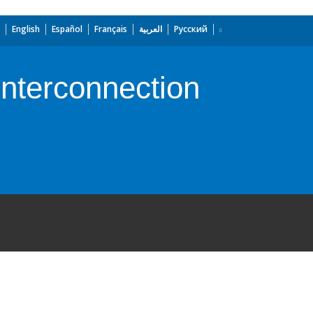
English
Español
Français
العربية
Русский
Interconnection