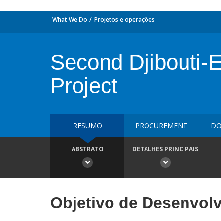
What We Do
Projetos e operações
Second Djibouti-
Project
RESUMO
PROCUREMENT
DO
ABSTRATO
DETALHES PRINCIPAIS
Objetivo de Desenvol