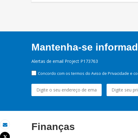
Mantenha-se informado
Alertas de email Project P173763
Concordo com os termos do Aviso de Privacidade e co
Finanças
Email
Tweet