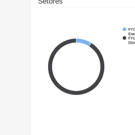
Setores
FY1
Ene
FY1
Dist