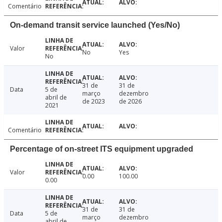
Comentário
On-demand transit service launched (Yes/No)
Valor
No
Yes
No
31 de
31 de
Data
5 de
março
dezembro
abril de
de 2023
de 2026
2021
Comentário
Percentage of on-street ITS equipment upgraded
Valor
0.00
100.00
0.00
31 de
31 de
Data
5 de
março
dezembro
abril de