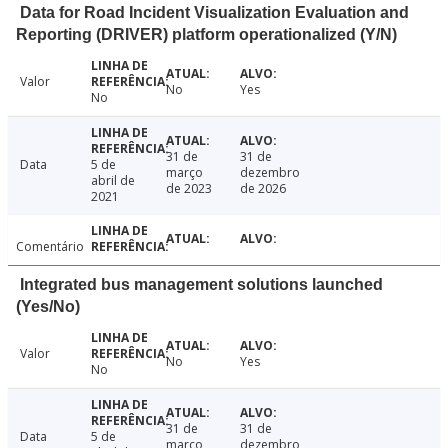
Data for Road Incident Visualization Evaluation and
Reporting (DRIVER) platform operationalized (Y/N)
Valor
No
Yes
No
31 de
31 de
Data
5 de
março
dezembro
abril de
de 2023
de 2026
2021
Comentário
Integrated bus management solutions launched
(Yes/No)
Valor
No
Yes
No
31 de
31 de
Data
5 de
março
dezembro