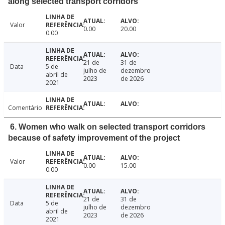
along selected transport corridors
Valor
0.00
20.00
0.00
21 de
31 de
Data
5 de
julho de
dezembro
abril de
2023
de 2026
2021
Comentário
6. Women who walk on selected transport corridors
because of safety improvement of the project
Valor
0.00
15.00
0.00
21 de
31 de
Data
5 de
julho de
dezembro
abril de
2023
de 2026
2021