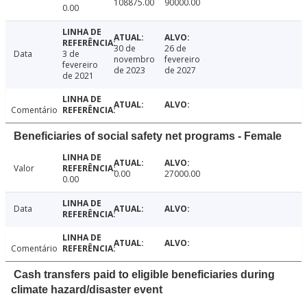
108875.00
90000.00
0.00
30 de
26 de
Data
3 de
novembro
fevereiro
fevereiro
de 2023
de 2027
de 2021
Comentário
Beneficiaries of social safety net programs - Female
Valor
0.00
27000.00
0.00
Data
Comentário
Cash transfers paid to eligible beneficiaries during
climate hazard/disaster event