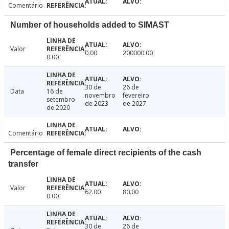
Comentário
Number of households added to SIMAST
Valor
0.00
200000.00
0.00
30 de
26 de
Data
16 de
novembro
fevereiro
setembro
de 2023
de 2027
de 2020
Comentário
Percentage of female direct recipients of the cash
transfer
Valor
62.00
80.00
0.00
30 de
26 de