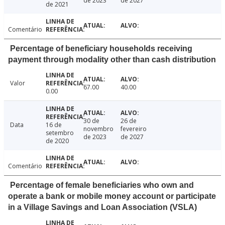
de 2023
de 2027
de 2021
Comentário
Percentage of beneficiary households receiving
payment through modality other than cash distribution
Valor
67.00
40.00
0.00
30 de
26 de
Data
16 de
novembro
fevereiro
setembro
de 2023
de 2027
de 2020
Comentário
Percentage of female beneficiaries who own and
operate a bank or mobile money account or participate
in a Village Savings and Loan Association (VSLA)