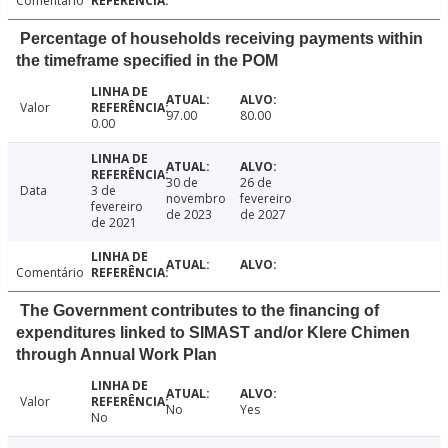
Comentário
Percentage of households receiving payments within
the timeframe specified in the POM
Valor
97.00
80.00
0.00
30 de
26 de
Data
3 de
novembro
fevereiro
fevereiro
de 2023
de 2027
de 2021
Comentário
The Government contributes to the financing of
expenditures linked to SIMAST and/or Klere Chimen
through Annual Work Plan
Valor
No
Yes
No