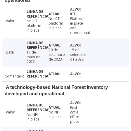
operational
ICT
No ICT
Platform
Valor
No ICT
platform
in place
platform
in place
and
in place
operational
20 de
15 de
Data
17 de
setembro
setembro
maio de
de 2023
de 2028
2022
Comentário
A technology-based National Forest Inventory
developed and operational
First
Valor
No NFI
cycle
No NFI
in place
NFI in
in place
place