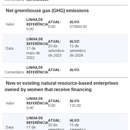
Net greenhouse gas (GHG) emissions
Valor
0.00
373893.00
0.00
20 de
15 de
Data
17 de
setembro
setembro
maio de
de 2023
de 2028
2022
Comentário
New or existing natural resource-based enterprises
owned by women that receive financing
Valor
0.00
125.00
0.00
20 de
15 de
Data
17 de
setembro
setembro