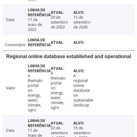
20 de
15 de
Data
17 de
setembro
setembro
maio de
de 2023
de 2028
2022
Comentário
Regional online database established and operational
A
A
A
thematic
thematic
regional
portal
portal
online
Valor
on
on
database
energy,
energy,
on
water,
water,
sustainable
climate,
climate,
landscap
agric
agric
20 de
15 de
Data
17 de
setembro
setembro
maio de