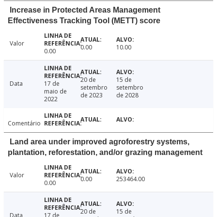
Increase in Protected Areas Management
Effectiveness Tracking Tool (METT) score
Valor
0.00
10.00
0.00
20 de
15 de
Data
17 de
setembro
setembro
maio de
de 2023
de 2028
2022
Comentário
Land area under improved agroforestry systems,
plantation, reforestation, and/or grazing management
Valor
0.00
253464.00
0.00
20 de
15 de
Data
17 de