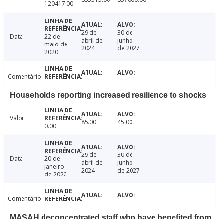
120417.00
29 de
30 de
Data
22 de
abril de
junho
maio de
2024
de 2027
2020
Comentário
Households reporting increased resilience to shocks
Valor
85.00
45.00
0.00
29 de
30 de
Data
20 de
abril de
junho
janeiro
2024
de 2027
de 2022
Comentário
MASAH deconcentrated staff who have benefited from