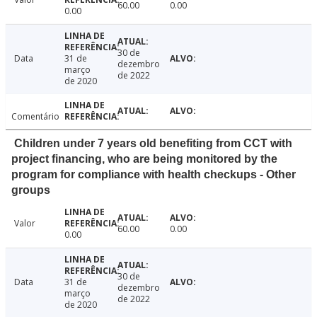
60.00
0.00
0.00
30 de
Data
31 de
dezembro
março
de 2022
de 2020
Comentário
Children under 7 years old benefiting from CCT with
project financing, who are being monitored by the
program for compliance with health checkups - Other
groups
Valor
60.00
0.00
0.00
30 de
Data
31 de
dezembro
março
de 2022
de 2020